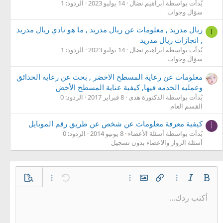
بُدأت بواسطة ابراهيم نضال
14 يوليو 2023
الردود: 1
سؤال وجواب
ريال مدريد , معلومات عن ريال مدريد , ما هو نادي ريال مدريد
ا
, انجازات ريال مدريد
بُدأت بواسطة ابراهيم نضال
14 يوليو 2023
الردود: 1
سؤال وجواب
معلومات عن رعاية المسطح الاخضر , بحث عن رعايه الحدائق
وعمليه الخدمه فيها, كيفية عناية المسطح الأخض
بُدأت بواسطة الدكتورة هدى
8 فبراير 2017
الردود: 0
القسم العام
كيفية معرفة معلومات عن شخص عن طريق رقم الموبايل
أ
بُدأت بواسطة أسئلة الأعضاء
8 يونيو 2014
الردود: 0
أسئلة الزوار والاعضاء بدون تسجيل
غامق
مائل
خيارات إضافية…
إدراج رابط
إدراج صورة
خيارات إضافية…
تراجع
معاينة
خيارات إضافية…
أكتب ردك...
محاذاة لليسار
9
حفظ المسودة
قائمة مرتبة
عادي
Arial
إعادة
الإبتسامات
حجم الخط
إقتباس
تبديل الـ BB code
ميديا
لون النص
إزالة التنسيق
عائلة الخط
قائمة
المسودات
إدراج جدول
المحاذاة
إدراج خط أفقي
كود
محتوى مخفي
تنسيق الفقرة
مشطوب
مسطر
كود مضمن
نص مخفي مضمن
10
حذف المسودة
توسيط
Book Antiqua
قائمة غير مرتبة
عنوان 1