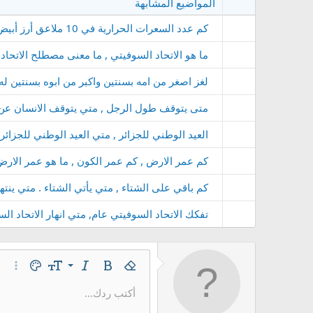
المواضيع المشابهة
كم عدد السعرات الحرارية في 10 ملاعق أرز أبيض وبسمتي؟
ما هو الاتحاد السوفيتي , ما معنى مصطلح الاتحاد 
لغز اصغر من امه بسنتين واكبر من ابوه بسنتين 
متى يتوقف طول الرجل , متي يتوقف الانسان عن 
العيد الوطني للجزائر , متي العيد الوطني للجزائر ,
كم عمر الارض , كم عمر الكون , ما هو عمر الار
كم باقي على الشتاء , متي يأتي الشتاء . متي ين
تفكك الاتحاد السوفيتي عام, متي انهار الاتحاد ال
9
غامق
إزالة التنسيق
مائل
حجم الخط
لون النص
خيارات
10
أكتب ردك...
Arial
عائلة الخط
إدراج خط أفقي
مشطوب
كود
مسطر
محتوى مخفي
كود مضمن
نص مخفي 
12