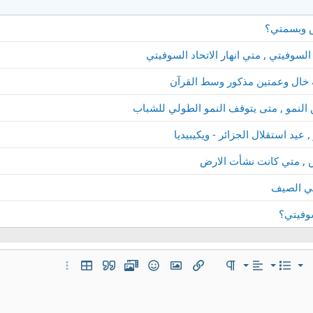
السوفيتي , متي انهار الاتحاد السوفيتي
له خال وعمتين مذكور وسط القرآن
النمو , متى يتوقف النمو الطولي للشباب
 عيد استقلال الجزائر - ويكيبيديا
ض , متي كانت نشأت الارض
تهي الصيف
سوفيتي؟
محاذاة لليسار
عادي
قائمة مرتبة
قائمة
 إضافية…
المحاذاة
تنسيق الفقرة
إدراج رابط
إدراج صورة
ميديا
الإبتسامات
إقتباس
إدراج جدول
خيارات إضافية…
توسيط
عنوان 1
قائمة غير مرتبة
مضمن