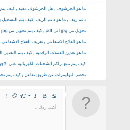
ما هو الخرشوف , هل الخرشوف مفيد , كيف يتم
دعم ريف , ما هو دعم الريف ,كيف يتم التسجيل برن
تحويل من jpg الى pdf , كيف يتم تحويل من jpg الى pdf , تحويل JPG إلى PDF
ما هو العلاج الاشعاعي , تعريف العلاج الاشعاعي ,
ما هو تعدين العملات الرقمية , كيف يتم التعدين ا
كيف يتم منع تراكم الشحنات الكهربائيه على الاجه
تحضر البوليمرات عن طريق تفاعل , كيف يتم تحض
9
غامق
إزالة التنسيق
مائل
حجم الخط
لون النص
خيارات
10
أكتب ردك...
Arial
عائلة الخط
إدراج خط أفقي
مشطوب
كود
مسطر
محتوى مخفي
كود مضمن
نص مخفي 
12
Book Antiqua
15
Courier New