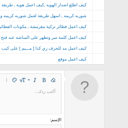
كيف اطلع اصدار الهويه ,كيف اعمل هوية , طريقة ا
شوربه كريمه , اسهل طريقة لعمل شوربه كريمه و
كيف اعمل فطائر تركية مقرمشة , مكونات الفطائر ال
كيف اعمل كلمة سر وتظهر على الساشه عند فتح غطاء
كيف اعمل مد للحرف زي كذا [ مـــيم ] على كيب ورد آي
كيف اعمل موقع
9
غامق
إزالة التنسيق
مائل
حجم الخط
لون النص
خيارات
10
أكتب ردك...
Arial
عائلة الخط
إدراج خط أفقي
مشطوب
كود
مسطر
محتوى مخفي
كود مضمن
نص مخفي 
12
Book Antiqua
15
Courier New
18
Georgia
الإسم
22
Tahoma