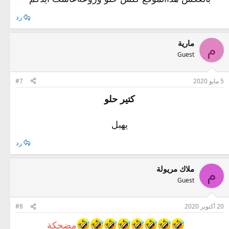
رد
مارية
م
Guest
5 مايو 2020
#7
كتير حلو
يهبل
رد
ملاك مريولة
م
Guest
20 أكتوبر 2020
#8
مضحكة