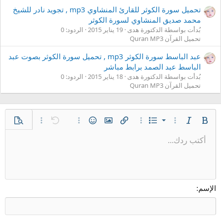
تحميل سورة الكوثر للقارئ المنشاوي mp3 , تجويد نادر للشيخ
محمد صديق المنشاوي لسورة الكوثر
بُدأت بواسطة الدكتورة هدى
19 يناير 2015
الردود: 0
تحميل القرآن Quran MP3
عبد الباسط سورة الكوثر mp3 , تحميل سورة الكوثر بصوت عبد
الباسط عبد الصمد برابط مباشر
بُدأت بواسطة الدكتورة هدى
18 يناير 2015
الردود: 0
تحميل القرآن Quran MP3
قائمة مرتبة
غامق
مائل
قائمة
خيارات إضافية…
خيارات إضافية…
إدراج رابط
إدراج صورة
الإبتسامات
تراجع
خيارات إضافية…
معاينة
خيارات إضافية…
قائمة غير مرتبة
أكتب ردك...
محاذاة لليسار
9
عادي
حفظ المسودة
Arial
إعادة
إقتباس
المحاذاة
ميديا
حجم الخط
تبديل الـ BB code
لون النص
تنسيق الفقرة
إدراج جدول
إزالة التنسيق
عائلة الخط
مشطوب
المسودات
مسطر
إدراج خط أفقي
كود
محتوى مخفي
كود مضمن
نص مخفي مضمن
مسافة بادئة
10
حذف المسودة
توسيط
عنوان 1
Book Antiqua
إزالة المسافة البادئة
12
Courier New
محاذاة لليمين
عنوان 2
Georgia
15
ضبط
الإسم
عنوان 3
18
Tahoma
22
Times New Roman