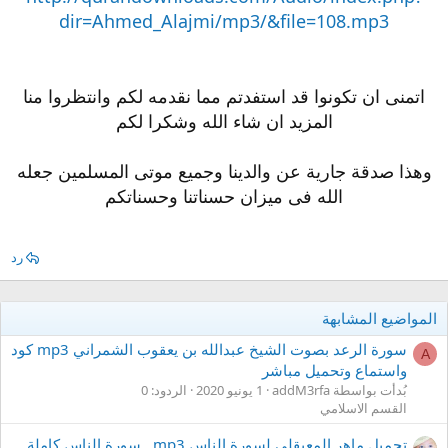
dir=Ahmed_Alajmi/mp3/&file=108.mp3
اتمنى ان تكونوا قد استفدتم مما نقدمه لكم وانتظروا منا
المزيد ان شاء الله وشكرا لكم
وهذا صدقة جارية عن والدينا وجميع موتى المسلمين جعله
الله فى ميزان حسناتنا وحسناتكم
رد
المواضيع المشابهة
سورة الرعد بصوت الشيخ عبدالله بن يعقوب الشمراني mp3 كود
A
واستماع وتحميل مباشر
بُدأت بواسطة addM3rfa
1 يونيو 2020
الردود: 0
القسم الاسلامي
تحميل ماهر المعيقلي لسورة الناس mp3 , سورة الناس كاملة