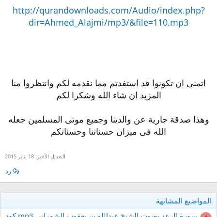
http://qurandownloads.com/Audio/index.php?
dir=Ahmed_Alajmi/mp3/&file=110.mp3
اتمنى ان تكونوا قد استفدتم مما نقدمه لكم وانتظروا منا
المزيد ان شاء الله وشكرا لكم
وهذا صدقة جارية عن والدينا وجميع موتى المسلمين جعله
الله فى ميزان حسناتنا وحسناتكم
التعديل الأخير:
18 يناير 2015
رد
المواضيع المشابهة
سورة الرعد بصوت الشيخ عبدالله بن يعقوب الشمراني mp3 كود