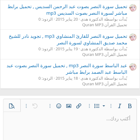
تحميل سورة النصر بصوت عبد الرحمن السديس , تحميل برابط
مباشر لسورة النصر بصوت السديس mp3
بُدأت بواسطة الدكتورة هدى
20 يناير 2015
الردود: 0
تحميل القرآن Quran MP3
تحميل سورة النصر للقارئ المنشاوي mp3 , تجويد نادر للشيخ
محمد صديق المنشاوي لسورة النصر
بُدأت بواسطة الدكتورة هدى
19 يناير 2015
الردود: 0
تحميل القرآن Quran MP3
عبد الباسط سورة النصر mp3 , تحميل سورة النصر بصوت عبد
الباسط عبد الصمد برابط مباشر
بُدأت بواسطة الدكتورة هدى
18 يناير 2015
الردود: 0
تحميل القرآن Quran MP3
قائمة مرتبة
غامق
مائل
قائمة
خيارات إضافية…
خيارات إضافية…
إدراج رابط
إدراج صورة
الإبتسامات
تراجع
خيارات إضافية…
معاينة
خيارات إضافية…
قائمة غير مرتبة
أكتب ردك...
محاذاة لليسار
9
عادي
حفظ المسودة
Arial
إعادة
إقتباس
المحاذاة
ميديا
حجم الخط
تبديل الـ BB code
لون النص
تنسيق الفقرة
إدراج جدول
إزالة التنسيق
عائلة الخط
مشطوب
المسودات
مسطر
إدراج خط أفقي
كود
محتوى مخفي
كود مضمن
نص مخفي مضمن
مسافة بادئة
10
حذف المسودة
توسيط
عنوان 1
Book Antiqua
إزالة المسافة البادئة
12
Courier New
محاذاة لليمين