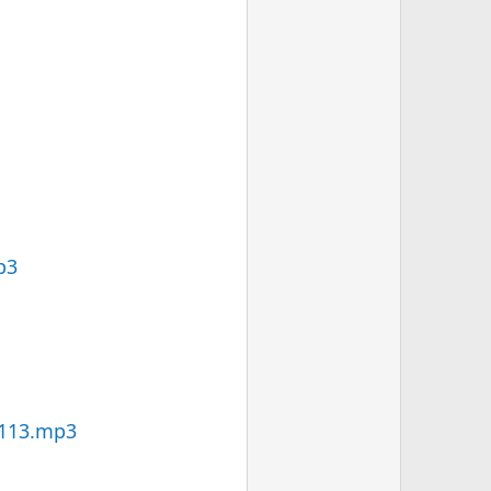
p3
=113.mp3