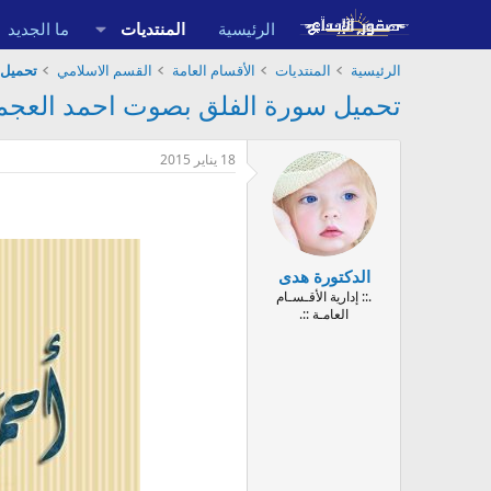
الرئيسية
المنتديات
ما الجديد
الرئيسية
المنتديات
الأقسام العامة
القسم الاسلامي
تحميل القر
تحميل سورة الفلق بصوت احمد العجمي mp3 , الفلق استماع و تلاوة كاملة , تحميل برابط مباشر
18 يناير 2015
الدكتورة هدى
.:: إدارية الأقـسـام
العامـة ::.