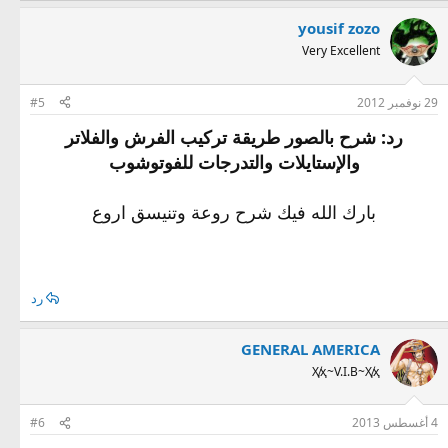
yousif zozo
Very Excellent
29 نوفمبر 2012
#5
رد: شرح بالصور طريقة تركيب الفرش والفلاتر
والإستايلات والتدرجات للفوتوشوب
بارك الله فيك شرح روعة وتنيسق اروع
رد
GENERAL AMERICA
Ҳ̸ҳ~V.I.B~Ҳ̸ҳ
4 أغسطس 2013
#6