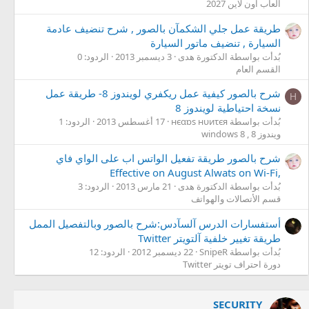
العاب اون لاين 2027
طريقة عمل جلي الشكمآن بالصور , شرح تنضيف عادمة
السيارة , تنضيف ماتور السيارة
بُدأت بواسطة الدكتورة هدى
3 ديسمبر 2013
الردود: 0
القسم العام
شرح بالصور كيفية عمل ريكفري لويندوز 8- طريقة عمل
Н
نسخة احتياطية لويندوز 8
بُدأت بواسطة нєαɒs нυиτєя
17 أغسطس 2013
الردود: 1
ويندوز 8 , windows 8
شرح بالصور طريقة تفعيل الواتس اب على الواي فاي
,Effective on August Alwats on Wi-Fi
بُدأت بواسطة الدكتورة هدى
21 مارس 2013
الردود: 3
قسم الأتصالات والهواتف
أستفسارات الدرس آلسآدس:شرح بالصور وبالتفصيل الممل
طريقة تغيير خلفية آلتويتر Twitter
بُدأت بواسطة SnipeR
22 ديسمبر 2012
الردود: 12
دورة احتراف تويتر Twitter
SECURITY