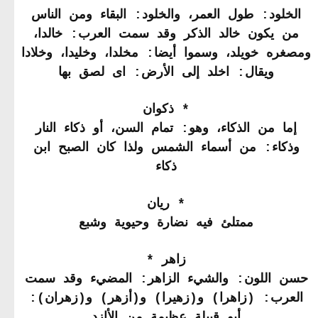
الخلود: طول العمر، والخلود: البقاء ومن الناس
من يكون خالد الذكر وقد سمت العرب: خالدا،
ومصغره خويلد، وسموا أيضا: مخلدا، وخليدا، وخلادا
ويقال: اخلد إلى الأرض: اى لصق بها
* ذكوان
إما من الذكاء، وهو: تمام السن، أو ذكاء النار
وذكاء: من أسماء الشمس ولذا كان الصبح ابن
ذكاء
* ريان
ممتلئ فيه نضارة وحيوية وشبع
زاهر *
حسن اللون: والشيء الزاهر: المضيء وقد سمت
العرب: (زاهرا) و(زهيرا) و(أزهر) و(زهران):
أبو قبيلة عظيمة من الأازد