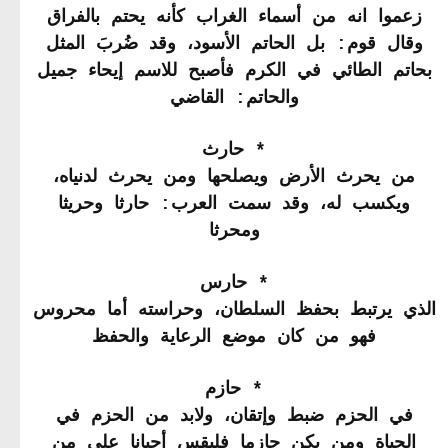
زعموا انه من أسماء الغراب كأنه يحتم بالفراق
وقال قوم: بل الحاتم الأسود، وقد ضُربَ المثل
بحاتم الطائي في الكرم فأصبح للاسم إيحاء جميل
والحاتم: القاضي
* حارث
من يحرث الأرض ويصلحها ومن يحرث لدنياه،
ويكسب له، وقد سمت العرب: حارثا وحريثا
ومحرثا
* حارس
الذي يرتبط بحفظ السلطان، وحراسته أما محروس
فهو من كان موضع الرعاية والحفظ
* حازم
في الحزم ضبط وإتقان، ولابد من الحزم في
الحياة ومن يكن حازما فليقس أحيانا على من