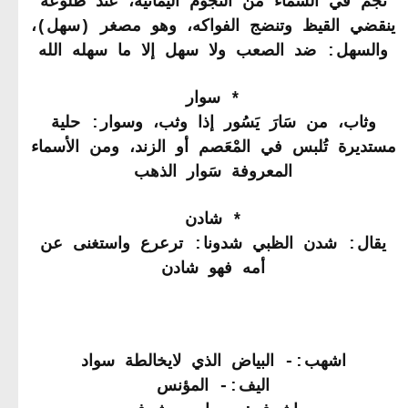
نجم في السماء من النجوم اليمانية، عند طلوعه
ينقضي القيظ وتنضج الفواكه، وهو مصغر (سهل)،
والسهل: ضد الصعب ولا سهل إلا ما سهله الله
* سوار
وثاب، من سَارَ يَسُور إذا وثب، وسوار: حلية
مستديرة تُلبس في المْعَصم أو الزند، ومن الأسماء
المعروفة سَوار الذهب
* شادن
يقال: شدن الظبي شدونا: ترعرع واستغنى عن
أمه فهو شادن
اشهب:- البياض الذي لايخالطة سواد
اليف:- المؤنس