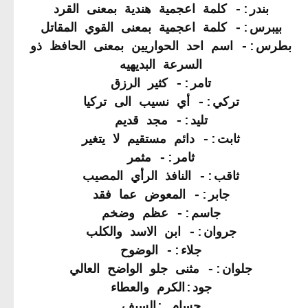
بندر:- كلمة اعجمية هندية بمعنى القرد
بيبرس:- كلمة اعجمية بمعنى القوي المقاتل
بطرس:- اسم احد الحواريين بمعنى الحافظ ذو
السرعة البديهيه
تامر:- كثير الرزق
تركي:- أي نسيب الى تركيا
تليد:- مجد قديم
ثابت:- دائم مستقيم لا يتغير
ثامر:- مثمر
ثاقب:- النافذ الرأي المصيب
جابر:- المعوض عما فقد
جاسم:- عظم وضخم
جروان:- ابن الاسد والكلب
جلاء:- الوضوح
جلوان:- مثنى جلو الواضح العالي
جود:الكرم والعطاء
حسام :السيف