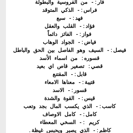
فار:- من الفروسية والبطولة
فراس:- الذكي المتوقد
فهد:- سبع
فؤاد:- القلب والعقل
فواز:- الفائز دائماً
فياض:- الجواد الوهاب
فيصل:- السيف وهو الفاصل بين الحق والباطل
قسوره: من اسماء الأسد
قصي: تصغير قاص اي بعيد
قابل:- المقتنع
قتيبة:- معناها الامعاء
قسور:- الاسد
قيس:- القوة والشدة
كاسب:- الذي يكسب المال بجد وتعب
كامل:- كامل الاوصاف
كريم :- السخي المعطاء
كاظم:- الذي يصبر ويحبس غيظة.