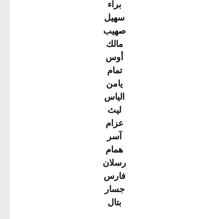
براء
سهيل
صهيب
مالك
أوس
تمام
يامن
الياس
ليث
عزام
آسر
همام
رسلان
فارس
جسار
بتال