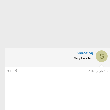
ShRoOoq
S
Very Excellent
13 مارس 2016
#1