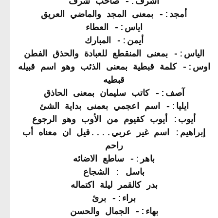
اشرف:- صاحب شرف
أمجد:- بمعنى المجد والماضي العريق
اياس:- العطاء
أيمن:- المبارك
الياس:- بمعنى المنقطع للعبادة والحذق الفطن
اوس:- كلمة قبطية بمعنى الذئب وهو اسم قبيله
قبطيه
آصف:- كاتب سليمان بمعنى الحاذق
ايليا:- اسم اعجمي بعمنى بداية الشئ
أيوب: أيوب كقيوم من الأوب وهو الرجوع
إبراهيم: اسم غير عربي....قيل ان معناه أب
راحم
باهر:- ساطع الاضائه
باسل : الشجاع
بدر كالقمر ليلة اكتماله
براء:- برئ
بهاء:- الجمال والحسن