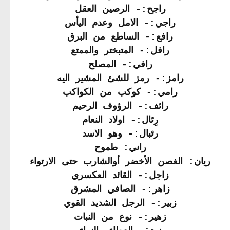
راجح:- الرصين العقل
راجي:- الامل وعدم اليأس
رافع:- الساطع من البرق
رافل:- المتبختر والممتع
رافي:- المصلح
رامز:- رمز للشئ المشير اليه
رامي:- كوكب من الكواكب
رائف:- الرؤوف الرحيم
رِئال:- اولاد النعام
رئبال:- وهو الاسد
راني: طموح
ريان: الغصن الأخضر أوالشارب حتى الارتواء
زاجل:- القائد العكسري
زاهر:- الصافي المشرق
زبير:- الرجل الشديد القوي
زهير:- نوع من النبات