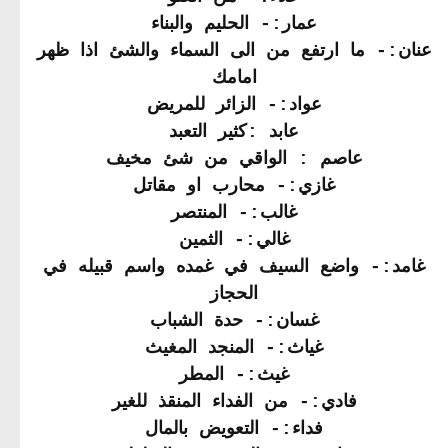
عمار:- الحليم والبناء
عنان:- ما ارتفع من الى السماء والشئ اذا ظهر
امامك
عواد:- الزائر للمريض
عابد :كثير التعبد
عاصم : الواقي من شئ مخيف
غازي:- محارب او مقاتل
غالب:- المنتصر
غالي:- الثمين
غامد:- واضع السيف في غمده واسم قبيله في
الحجاز
غسان:- حدة الشباب
غياث:- المنجد المغيث
غيث:- المطر
فادي:- من الفداء المنقذ للغير
فداء:- التعويض بالمال