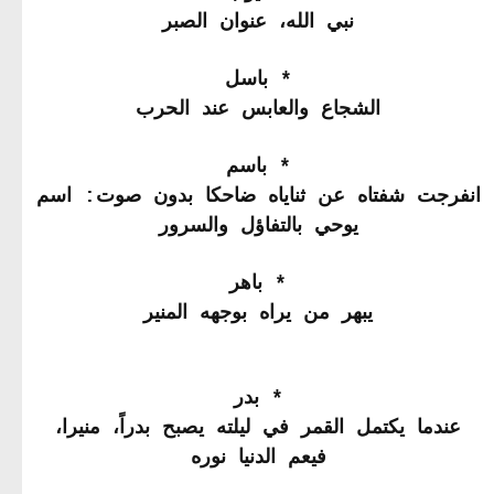
نبي الله، عنوان الصبر
* باسل
الشجاع والعابس عند الحرب
* باسم
انفرجت شفتاه عن ثناياه ضاحكا بدون صوت: اسم
يوحي بالتفاؤل والسرور
* باهر
يبهر من يراه بوجهه المنير
* بدر
عندما يكتمل القمر في ليلته يصبح بدراً، منيرا،
فيعم الدنيا نوره