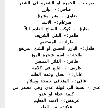
صهيب:- الحمرة او الشقرة في الشعر
ضاحي:- البارز
ضاوي:- منير مشرق
ضرغام:- الاسد
طارق:- كوكب الصباح القادم ليلاً
طاهر:- التقي الشريف
طِراد:- المستقيم
طلال:- البارز الحسن او الشئ المرتفع
طلحة:- اسم شجرة الموز
ظافر:- الفائز المنتصر
ظريف:- البليغ في كلامه
عادل:- العدل وعدم الظلم
عافي:- المتعافي بصحة وسلام
عدي:- نسبة الى قبيلة عدي وهي مصدر من
كلمة عداء او عدو
عرندس:- الاسد العظيم
علاء:- من العلو