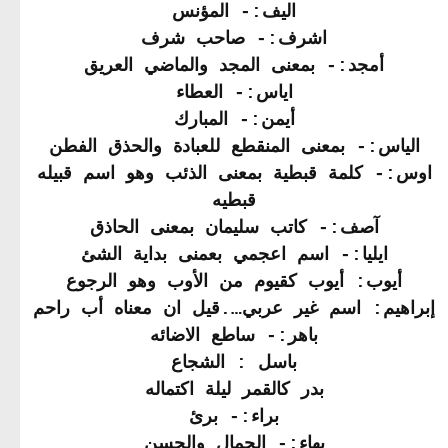
اليف:- المؤنس
اشرف:- صاحب شرف
أمجد:- بمعنى المجد والماضي العريق
اياس:- العطاء
أيمن:- المبارك
الياس:- بمعنى المنقطع للعبادة والحذق الفطن
اوس:- كلمة قبطية بمعنى الذئب وهو اسم قبيله
قبطيه
آصف:- كاتب سليمان بمعنى الحاذق
ايليا:- اسم اعجمي بعمنى بداية الشئ
أيوب: أيوب كقيوم من الأوب وهو الرجوع
إبراهيم: اسم غير عربي….قيل ان معناه أب راحم
باهر:- ساطع الاضائه
باسل : الشجاع
بدر كالقمر ليلة اكتماله
براء:- برئ
بهاء:- الجمال والحسن