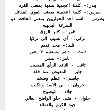
بندر:- كلمة اعجمية هندية بمعنى القرد
بيبرس:- كلمة اعجمية بمعنى القوي المقاتل
بطرس:- اسم احد الحواريين بمعنى الحافظ ذو
السرعة البديهيه
تامر:- كثير الرزق
تركي:- أي نسيب الى تركيا
تليد:- مجد قديم
ثابت:- دائم مستقيم لا يتغير
ثامر:- مثمر
ثاقب:- النافذ الرأي المصيب
جابر:- المعوض عما فقد
جاسم:- عظم وضخم
جروان:- ابن الاسد والكلب
جلاء:- الوضوح
جلوان:- مثنى جلو الواضح العالي
جود:الكرم والعطاء