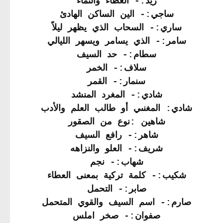
زيد:- العطاء والنماء
ساجي:- الين الساكن الهادئ
ساري:- السحاب الذي يظهر ليلاً
سامر:- الذي يسامر ويسهر الليالي
سطام:- حد السيف
سلاف:- الخمر
سنمار:- القمر
شادي:- المغرد المنشد
شادي: المغنىي أو طالب العلم والأدب
شاهين :نوع من الصقور
شاهر:- رافع السيف
شريف:- العلو والنزاهه
شهاب:- نجم
شكيب:- كلمة تركية بمعنى العطاء
صابر:- التحمل
صارم:- اسم السيف والقوي المتحمل
صفوان:- صخر املس