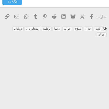
رد
Verdana
X
فيسبوك
Bluesky
LinkedIn
Reddit
Pinterest
Tumblr
WhatsApp
الرا
البريد الإل
شارك:
ا
لعبة
خلال
سلاح
جواب
دائما
وكلمة
متجاورتان
دولتان
ل
عراك
و
س
و
م