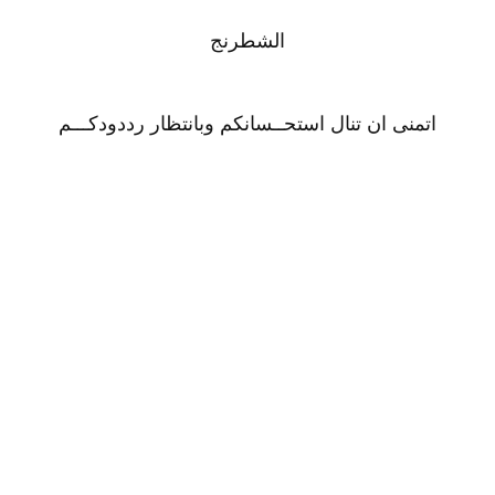
الشطرنج
اتمنى ان تنال استحــسانكم وبانتظار رددودكـــم