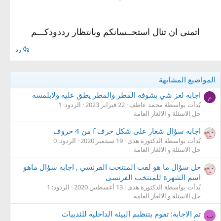
اتمنى ان تنال استحــسانكم وبانتظار رددودكـــم
رد
المواضيع المشابهة
اجابة لغز شي يشوفه المطر والمطر يطق عليه ولايلمسه
م
بُدأت بواسطة محمد عاطف
22 فبراير 2023
الردود: 1
حل الاسئلة و الالغاز العامة
اجابة سؤال شعار على شكل حرف f من 4 حروف
بُدأت بواسطة الدكتورة هدى
19 سبتمبر 2020
الردود: 0
حل الاسئلة و الالغاز العامة
حل سؤال ما هو لقب المنتخب الفرنسي , اجابة سؤال ماهو
اسم الشهرة للمنتخب الفرنسى
بُدأت بواسطة الدكتورة هدى
13 أغسطس 2020
الردود: 1
حل الاسئلة و الالغاز العامة
تم الاجابة: تقوم بتنظيم البيئه الداخليه للثدييات
ب