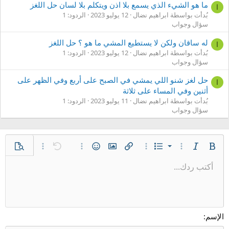
ما هو الشيء الذي يسمع بلا اذن ويتكلم بلا لسان حل اللغز
ا
بُدأت بواسطة ابراهيم نضال
12 يوليو 2023
الردود: 1
سؤال وجواب
له ساقان ولكن لا يستطيع المشي ما هو ؟ حل اللغز
ا
بُدأت بواسطة ابراهيم نضال
12 يوليو 2023
الردود: 1
سؤال وجواب
حل لغز شنو اللي يمشي في الصبح على أربع وفي الظهر على
ا
أثنين وفي المساء على ثلاثة
بُدأت بواسطة ابراهيم نضال
11 يوليو 2023
الردود: 1
سؤال وجواب
قائمة مرتبة
غامق
مائل
قائمة
خيارات إضافية…
خيارات إضافية…
إدراج رابط
إدراج صورة
الإبتسامات
تراجع
خيارات إضافية…
معاينة
خيارات إضافية…
قائمة غير مرتبة
أكتب ردك...
محاذاة لليسار
9
عادي
حفظ المسودة
Arial
إعادة
إقتباس
المحاذاة
ميديا
حجم الخط
تبديل الـ BB code
لون النص
تنسيق الفقرة
إدراج جدول
إزالة التنسيق
عائلة الخط
مشطوب
المسودات
مسطر
إدراج خط أفقي
كود
محتوى مخفي
كود مضمن
نص مخفي مضمن
مسافة بادئة
10
حذف المسودة
توسيط
عنوان 1
Book Antiqua
إزالة المسافة البادئة
12
Courier New
محاذاة لليمين
عنوان 2
Georgia
15
ضبط
الإسم
عنوان 3
18
Tahoma