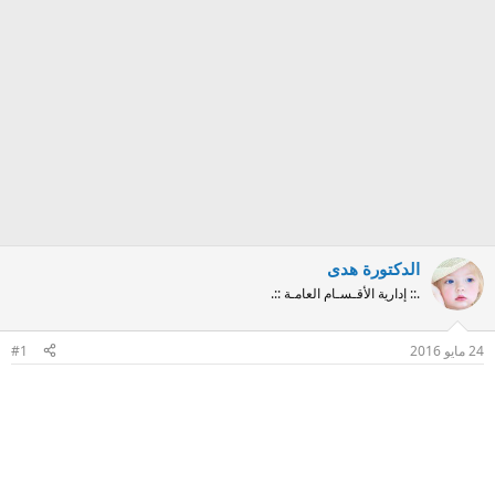
الدكتورة هدى
.:: إدارية الأقـسـام العامـة ::.
24 مايو 2016
#1