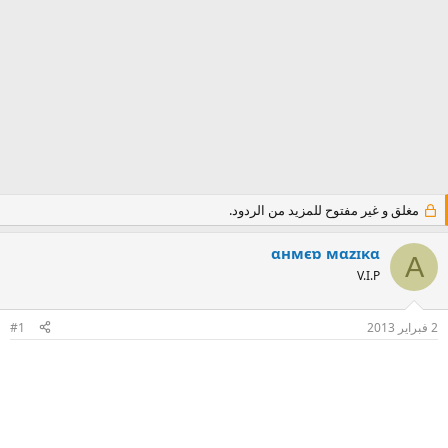
مغلق و غير مفتوح للمزيد من الردود.
αнмєɒ мαzɪĸα
Α
V.I.P
2 فبراير 2013
#1