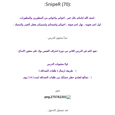
:SnipeR (70):
-
اسعد الله ايامكم
بكل خير , اخواني واخواتي من المطورين والمطورات-
-
ليل انتم نجومه , نهار انتم ضوئه , احييكم واصبحكم وامسيكم بعطر العنبر والمسك
-
- نبدأ محتوى الدرس -
- نعود لكم في الدرس الثاني من دورة احتراف الفيس بوك على
صقور الابداع
-
اولا محتويات الدرس
1 -
طريقه ارسال [ طلبات الصداقه ]
2 -
نصآئح لتفادي حظر حسآبك من طلبات الصداقه لمده [ 14 ] يوم
صور
عند تسجيل الدخول .