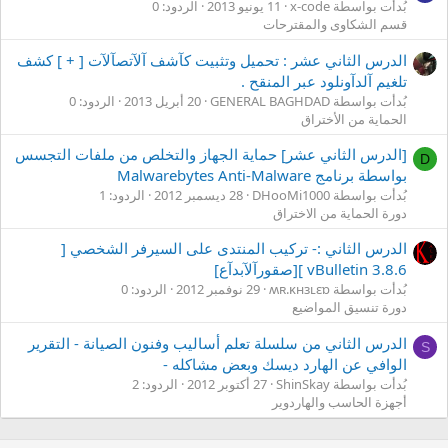
بُدأت بواسطة x-code
11 يونيو 2013
الردود: 0
قسم الشكاوى والمقترحات
الدرس الثاني عشر : تحميل وتثبيت كآشف آلآتصآلآت [ + ] كشف
تلغيم آلدآونلود عبر المنقح .
بُدأت بواسطة GENERAL BAGHDAD
20 أبريل 2013
الردود: 0
الحماية من الأختراق
[الدرس الثاني عشر] حماية الجهاز والتخلص من ملفات التجسس
D
بواسطة برنامج Malwarebytes Anti-Malware
بُدأت بواسطة DHooMi1000
28 ديسمبر 2012
الردود: 1
دورة الحماية من الاختراق
الدرس الثاني :- تركيب المنتدى على السيرفر الشخصي [
vBulletin 3.8.6 ][صقورآلآبدآع]
بُدأت بواسطة ʍʀ.ĸʜɜʟɛɒ
29 نوفمبر 2012
الردود: 0
دورة تنسيق المواضيع
الدرس الثاني من سلسلة تعلم أساليب وفنون الصيانة - التقرير
S
الوافي عن الهارد ديسك وبعض مشاكله -
بُدأت بواسطة ShinSkay
27 أكتوبر 2012
الردود: 2
أجهزة الحاسب والهاردوير