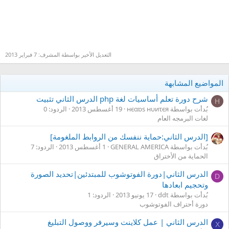
التعديل الأخير بواسطة المشرف:
7 فبراير 2013
المواضيع المشابهة
شرح دورة تعلم أساسيات لغة php الدرس الثاني تثبيت
Н
بُدأت بواسطة нєαɒs нυиτєя
19 أغسطس 2013
الردود: 0
لغات البرمجه العام
[الدرس الثاني:حماية ننفسك من الروابط الملغومة]
بُدأت بواسطة GENERAL AMERICA
1 أغسطس 2013
الردود: 7
الحماية من الأختراق
الدرس الثاني|دورة الفوتوشوب للمبتدئين|تحديد الصورة
D
وتحجيم ابعادها
بُدأت بواسطة ddt
17 يونيو 2013
الردود: 1
دورة أحتراف الفوتوشوب
الدرس الثاني | عمل كلاينت وسيرفر ووصول التبليغ
X