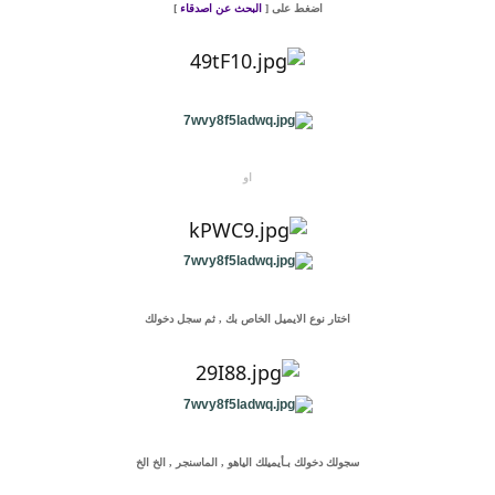
اضغط على [
البحث عن اصدقاء
]
او
اختار نوع الايميل الخاص بك , ثم سجل دخولك
سجولك دخولك بـأيميلك الياهو , الماسنجر , الخ الخ