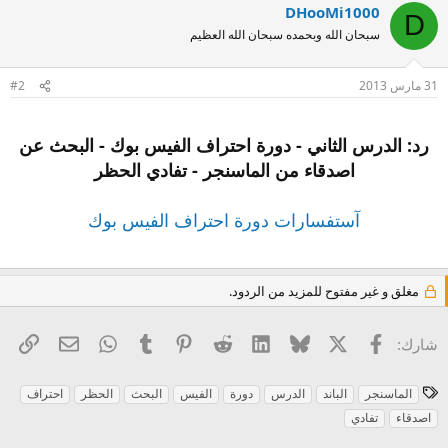
DHooMi1000
D
سبحان الله وبحمده سبحان الله العظيم
31 مارس 2013
#2
رد: الدرس الثاني - دورة احتراف الفيس بوك - البحث عن
اصدقاء من الماسنجر - تفادي الحظر
آستفسارات دورة احتراف الفيس بوك
مغلق و غير مفتوح للمزيد من الردود.
X
فيسبوك
Bluesky
LinkedIn
Reddit
Pinterest
Tumblr
WhatsApp
الرا
البريد الإل
شارك:
ا
الماسنجر
الباند
الدرس
دورة
الفيس
البحث
الحظر
احتراف
ل
اصدقاء
تفادي
و