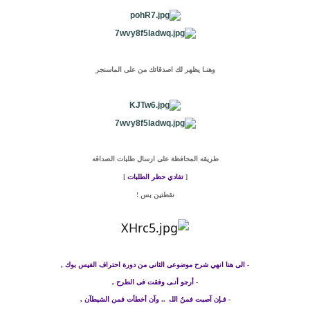
وهنـا يظهر لك اصدقائك من على الماسنجر
طريقه المحافظة على ارسال طلبات الصداقه
[
تفادي حظر الطلبات
]
نقطتين بس !
- الى هنا انهي
شرح موضوعى
الثانى من دورة احتراف ال
فيس بوك
,
- أرجو أنـى وفقت فى الطرح ,
- فـإن آصبت فمنُ اللۃ .. وآن أخطأت فمن الشيطآن ,