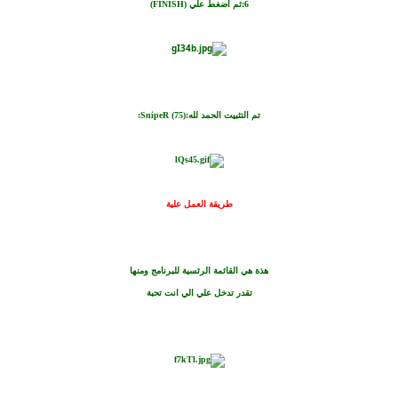
6:ثم اضغط علي (FINISH)
تم التثبيت الحمد لله:SnipeR (75):
طريقة
العمل علية
هذة هي القائمة الرئسية للبرنام
ج ومنها
تقدر تدخل علي الي انت تحبة