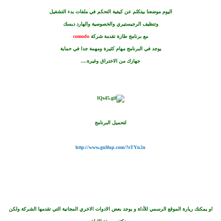
اليوم موضعنا بيتكلم عن كيفية التحكم في ملفات ب
دء التشغيل
وتنظيف الرجيستيري والخصوصية والهارد ديسك
مع برنامج طازة تقدمة شركة
comodo
يوجد في البرنامج مه
ام كثيرة ومهمة جدا في حماية
جهازك من الاختراق وغيرة....
لتحميل البرنامج
http://www.gulfup.com/?eTYn2n
او يمكنك ريارة الموقع الرسمي للأداة و يوجد بعض الادوات الاخري المجانية التي تقدمها الشركة ولكن