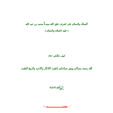
آلصلآه والسلام على اشرف خلق الله سيدنآْ محمد بن عبد الله
[ عليه الصلاة والسلام ]
كيف حآلكم !:36:
آلله يسعد مسآكم وينور صبآحكمَ بآطيبَ آلآذكآر وآلآنديه وآلريحَ آلطيبَ
‘ ,
مقدمـــــــــــــــــــه:
،‘،