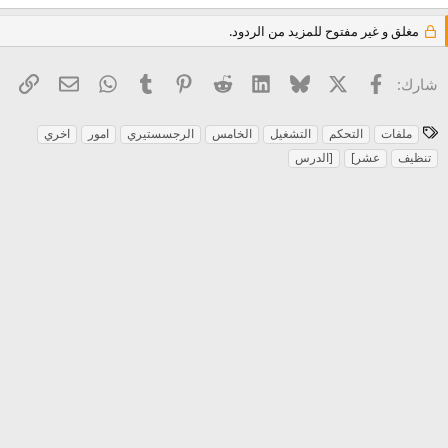
مغلق و غير مفتوح للمزيد من الردود.
X
فيسبوك
Bluesky
LinkedIn
Reddit
Pinterest
Tumblr
WhatsApp
الرا
البريد الإل
شارك:
ا
ملفات
التحكم
التشغيل
الخامس
الرجسستيري
امور
اخري
ل
تنظيف
عشر]
[الدرس
و
س
و
م