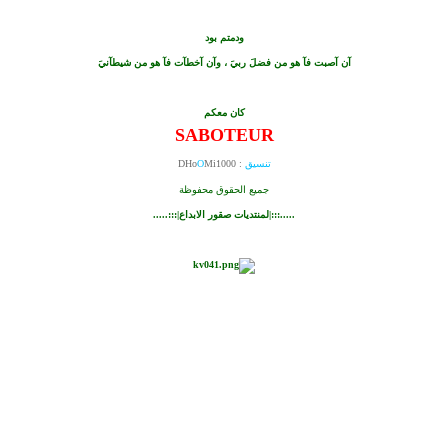
ودمتم بود
آن آصبت فآ هو من فضلَ ربيَ ، وآن آخطآت فآ هو من شيطآنيَ
كان معكم
SABOTEUR
تنسيق
: DHo
Mi1000
O
جميع الحقوق محفوظة
.....:::|
لمنتديات صقور الابداع
|:::.....