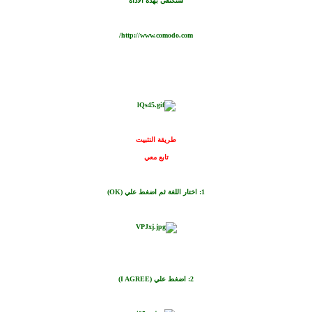
سنكتفي بهذة الاداة
http://www.comodo.com/
طريقة التثبيت
تابع معي
1: اختار اللغة ثم اضغط علي (
OK
)
2:
اضغط علي (I AGREE)