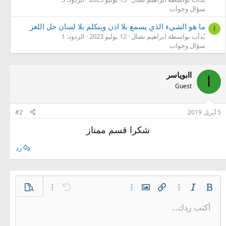
سؤال وجواب
ما هو الشيء الذي يسمع بلا اذن ويتكلم بلا لسان حل اللغز
ا
بُدأت بواسطة ابراهيم نضال
12 يوليو 2023
الردود: 1
سؤال وجواب
اابوياسر
ا
Guest
5 أبريل 2019
#2
شكرا قسم ممتاز
رد
غامق
مائل
خيارات إضافية…
إدراج رابط
إدراج صورة
خيارات إضافية…
تراجع
معاينة
خيارات إضافية…
أكتب ردك...
محاذاة لليسار
9
حفظ المسودة
قائمة مرتبة
عادي
Arial
إعادة
الإبتسامات
حجم الخط
إقتباس
تبديل الـ BB code
ميديا
لون النص
إزالة التنسيق
عائلة الخط
قائمة
المسودات
إدراج جدول
المحاذاة
إدراج خط أفقي
كود
محتوى مخفي
تنسيق الفقرة
مشطوب
مسطر
كود مضمن
نص مخفي مضمن
10
حذف المسودة
توسيط
Book Antiqua
قائمة غير مرتبة