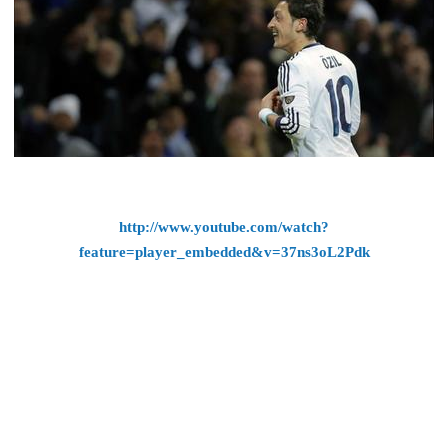
http://www.youtube.com/watch?
feature=player_embedded&v=37ns3oL2Pdk