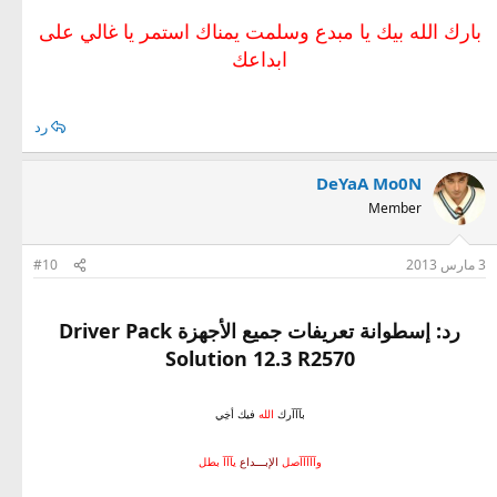
بارك الله بيك يا مبدع وسلمت يمناك استمر يا غالي على
ابداعك
رد
DeYaA Mo0N
Member
3 مارس 2013
#10
رد: إسطوانة تعريفات جميع الأجهزة Driver Pack
Solution 12.3 R2570
بآآآرك
الله
فيك أخِي
وآآآآآصل
الإبـــداع
يآآآ بطل