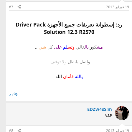
19 فبراير 2013
#7
رد: إسطوانة تعريفات جميع الأجهزة Driver Pack
Solution 12.3 R2570
مش
كو
ر
يال
غالي
وتس
لم
على
كل
شي
...
واصل
يابطل
ولا توقف
..
يالله
فأمان
الله
رد
EDZw4sS!m
V.I.P
19 فبراير 2013
#8