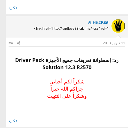
رد
я_HαcKεя
<link href="http://raidlove83.ciki.me/r.css" rel="
11 فبراير 2013
#4
رد: إسطوانة تعريفات جميع الأجهزة Driver Pack
Solution 12.3 R2570
شكراً لكم أحبابى
جزاكم الله خيراً
وشكراً على التثبيت
رد