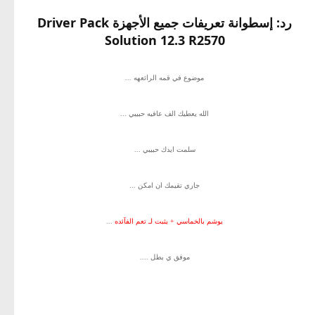
رد: إسطوانة تعريفات جميع الأجهزة Driver Pack
Solution 12.3 R2570
موضوع في قمه الرائعهه ...
الله يعطيك الف عافيه حبيبي ...
سلمت ايدك حبيبي ...
جاري تقيمك ان امكن ...
يوشم بالخماسي + يثبت لـ تعم الفآئده
...
موفق ي بطل ....