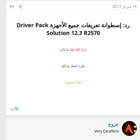
16 فبراير 2013
#6
رد: إسطوانة تعريفات جميع الأجهزة Driver Pack
Solution 12.3 R2570
بارك الله فيك
يا
غالي
طرح
جميل
وراائع
تقبل مروري
رد
عروج
Very Excellent