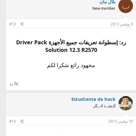
بلال مان
ب
New member
9 نوفمبر 2013
#13
رد: إسطوانة تعريفات جميع الأجهزة Driver Pack
Solution 12.3 R2570
مجهود رائع شكرا لكم
رد
Estudiante de hack
تْلـمَێـےڎ الـہَگر
10 نوفمبر 2013
#14