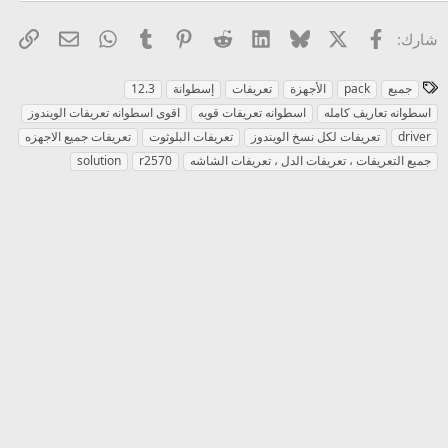
X
فيسبوك
Bluesky
LinkedIn
Reddit
Pinterest
Tumblr
WhatsApp
الرا
البريد الإل
شارك:
ا
جميع
pack
الأجهزة
تعريفات
إسطوانة
12.3
ل
اسطوانه تعاريف كامله
اسطوانه تعريفات قويه
اقوى اسطوانه تعريفات الويندوز
و
driver
تعريفات لكل نسخ الويندوز
تعريفات البلوثوت
تعريفات جميع الاجهزه
س
جميع التعريفات ، تعريفات الدل ، تعريفات الشاشه
r2570
solution
و
م