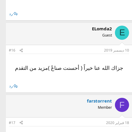
رد
ELomda2
E
Guest
10 ديسمبر 2019
#16
جزاك الله عنا خيراً ( أحسنت صناعً )مزيد من التقدم
رد
farstorrent
F
Member
18 فبراير 2020
#17