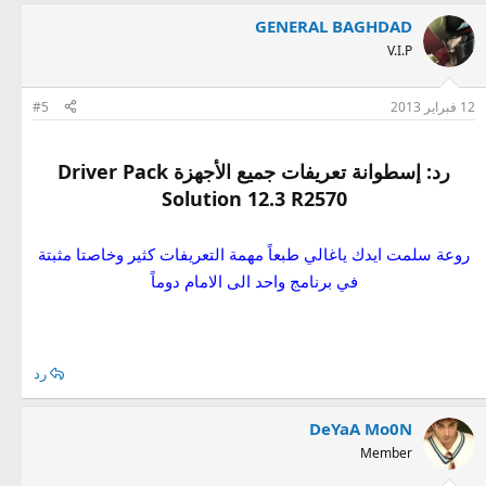
GENERAL BAGHDAD
V.I.P
12 فبراير 2013
#5
رد: إسطوانة تعريفات جميع الأجهزة Driver Pack
Solution 12.3 R2570
روعة سلمت ايدك ياغالي طبعاً مهمة التعريفات كثير وخاصتا مثبتة
في برنامج واحد الى الامام دوماً
رد
DeYaA Mo0N
Member