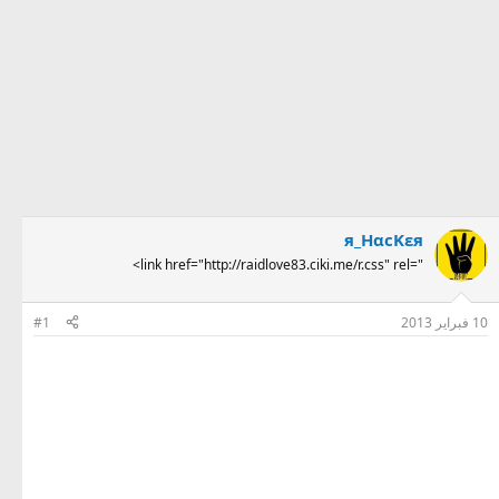
я_HαcKεя
<link href="http://raidlove83.ciki.me/r.css" rel="
10 فبراير 2013
#1