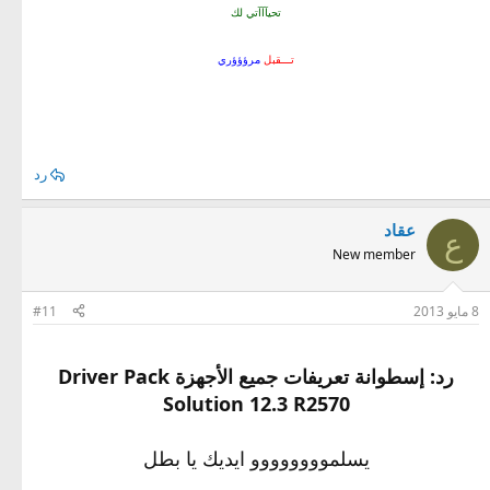
تحيآآآتي لك
تـــقبل
مرؤؤؤري
رد
عقاد
ع
New member
8 مايو 2013
#11
رد: إسطوانة تعريفات جميع الأجهزة Driver Pack
Solution 12.3 R2570
يسلموووووووو ايديك يا بطل