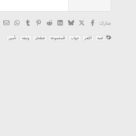
Trebuchet MS
Verdana
X
فيسبوك
Bluesky
LinkedIn
Reddit
Pinterest
Tumblr
atsApp
ال
شارك:
ا
لعبة
اللغز
جواب
للمجموعة
فطحل
وثيقة
تأمين
ل
و
س
و
م