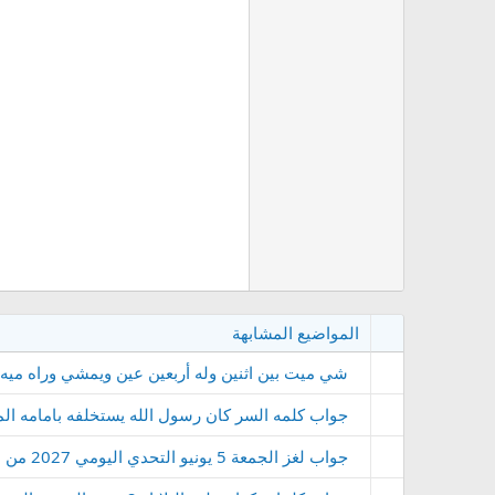
المواضيع المشابهة
شي ميت بين اثنين وله أربعين عين ويمشي وراه ميه ا
جواب كلمه السر كان رسول الله يستخلفه بامامه المسجد في ا
جواب لغز الجمعة 5 يونيو التحدي اليومي 2027 من لعبة كلمات كراش