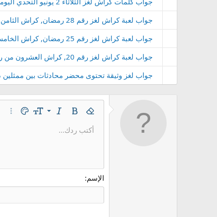
جواب كلمات كراش لغز الثلاثاء 2 يونيو التحدي اليومي 2027
جواب لعبة كراش لغز رقم 28 رمضان, كراش الثامن والعشرون من رمضان , حل كراش كلمات متقاطعة
جواب لعبة كراش لغز رقم 25 رمضان, كراش الخامس والعشرون من رمضان , حل كراش كلمات متقاطعة
جواب لعبة كراش لغز رقم 20, كراش العشرون من رمضان , حل كراش كلمات متقاطعة
جواب لغز وثيقة تحتوى محضر محادثات بين ممثلين دبلوماسيين لغز رقم 40 لل
9
غامق
إزالة التنسيق
مائل
حجم الخط
لون النص
خيارات
10
أكتب ردك...
Arial
عائلة الخط
إدراج خط أفقي
مشطوب
كود
مسطر
محتوى مخفي
كود مضمن
نص مخفي 
12
Book Antiqua
15
Courier New
18
Georgia
الإسم
22
Tahoma
26
Times New Roman