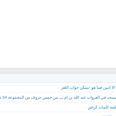
لا اثنين فما هو -ممكن جواب اللغز
لغزوات عبد الله بن ام ــــ من خمس حروف من المجموعة 34 من لعبة كلمة السر 2