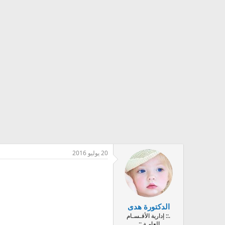
20 يوليو 2016
الدكتورة هدى
.:: إدارية الأقـسـام
العامـة ::.