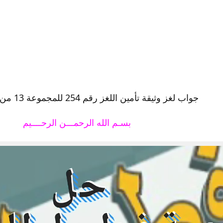
جواب لغز وثيقة تأمين اللغز رقم 254 للمجموعة 13 من لعبة فطحل
بسـم الله الرحمـــن الرحــــيم