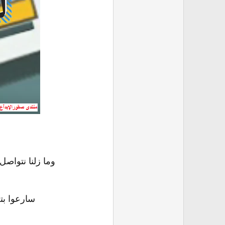
وما زلنا نتواص
سارعوا بت