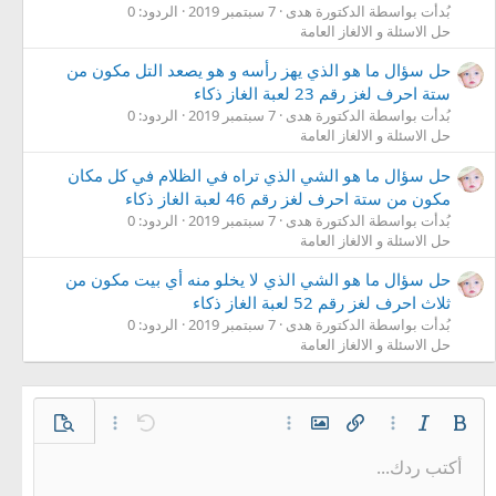
بُدأت بواسطة الدكتورة هدى
7 سبتمبر 2019
الردود: 0
حل الاسئلة و الالغاز العامة
حل سؤال ما هو الذي يهز رأسه و هو يصعد التل مكون من
ستة احرف لغز رقم 23 لعبة الغاز ذكاء
بُدأت بواسطة الدكتورة هدى
7 سبتمبر 2019
الردود: 0
حل الاسئلة و الالغاز العامة
حل سؤال ما هو الشي الذي تراه في الظلام في كل مكان
مكون من ستة احرف لغز رقم 46 لعبة الغاز ذكاء
بُدأت بواسطة الدكتورة هدى
7 سبتمبر 2019
الردود: 0
حل الاسئلة و الالغاز العامة
حل سؤال ما هو الشي الذي لا يخلو منه أي بيت مكون من
ثلاث احرف لغز رقم 52 لعبة الغاز ذكاء
بُدأت بواسطة الدكتورة هدى
7 سبتمبر 2019
الردود: 0
حل الاسئلة و الالغاز العامة
غامق
مائل
خيارات إضافية…
إدراج رابط
إدراج صورة
خيارات إضافية…
تراجع
معاينة
خيارات إضافية…
أكتب ردك...
محاذاة لليسار
9
حفظ المسودة
قائمة مرتبة
عادي
Arial
إعادة
الإبتسامات
حجم الخط
إقتباس
تبديل الـ BB code
ميديا
لون النص
إزالة التنسيق
عائلة الخط
قائمة
المسودات
إدراج جدول
المحاذاة
إدراج خط أفقي
كود
محتوى مخفي
تنسيق الفقرة
مشطوب
مسطر
كود مضمن
نص مخفي مضمن