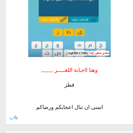
وهنا ااجـابة اللغـــــز ,,,,,,,,
قطز
اتمنى ان تنال اعجابكم ورضاكم
رد