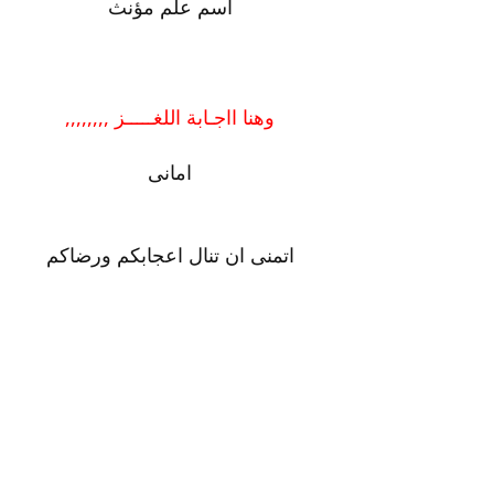
اسم علم مؤنث
وهنا ااجـابة اللغـــــز ,,,,,,,,
امانى
اتمنى ان تنال اعجابكم ورضاكم