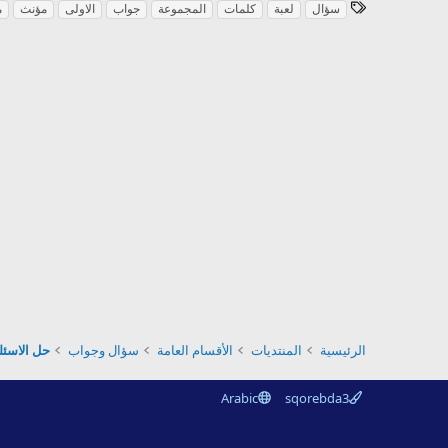
ا
سؤال
لعبة
كلمات
المجموعة
جواب
الاولى
مؤنث
م
ل
و
س
و
م
الرئيسية
المنتديات
الأقسام العامة
سؤال وجواب
حل الاسئلة
Arabic
sqorebda3