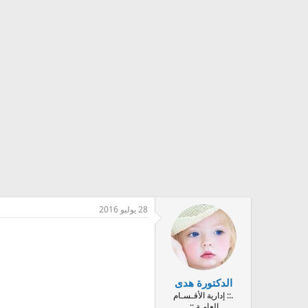
28 يوليو 2016
الدكتورة هدى
.:: إدارية الأقـسـام
العامـة ::.