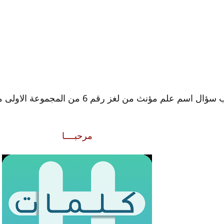
ل اسم علم مؤنث من لغز رقم 6 من المجموعة الاولى من لعبة كلمات متقاطعة
مرحبــــا