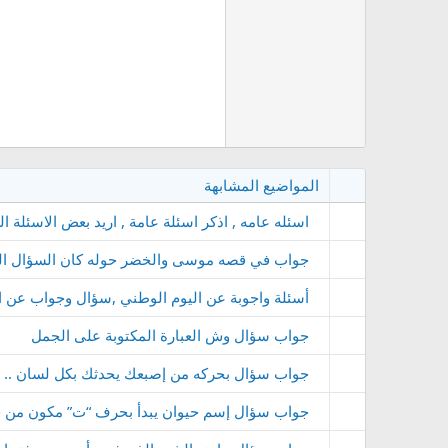
المواضيع المشابهة
اسئله عامه , اذكر اسئلة عامة , اريد بعض الاسئلة العامة , اذكر 20
جواب في قصه موسى والخضر حوله كان السؤال الثالث من سته ح
أسئلة واجوبة عن اليوم الوطني ,سؤال وجواب عن ا
جواب سؤال وش العبارة المكتوبة على الجمل
جواب سؤال بحركه من إصبعك يحدثك بكل لسان .. فما هو مكون من 5 احرف لغز
جواب سؤال إسم حيوان يبدأ بحرف “ت” مكون من خمس احرف لغز