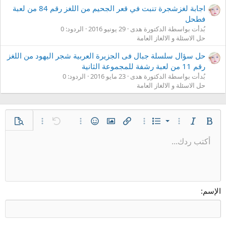
اجابة لغزشجرة تنبت في قعر الجحيم من اللغز رقم 84 من لعبة
فطحل
بُدأت بواسطة الدكتورة هدى
29 يونيو 2016
الردود: 0
حل الاسئلة و الالغاز العامة
حل سؤال سلسلة جبال فى الجزيرة العربية شجر اليهود من اللغز
رقم 11 من لعبة رشفة للمجموعة الثانية
بُدأت بواسطة الدكتورة هدى
23 مايو 2016
الردود: 0
حل الاسئلة و الالغاز العامة
قائمة مرتبة
غامق
مائل
قائمة
خيارات إضافية…
خيارات إضافية…
إدراج رابط
إدراج صورة
الإبتسامات
تراجع
خيارات إضافية…
معاينة
خيارات إضافية…
قائمة غير مرتبة
أكتب ردك...
محاذاة لليسار
9
عادي
حفظ المسودة
Arial
إعادة
إقتباس
المحاذاة
ميديا
حجم الخط
تبديل الـ BB code
لون النص
تنسيق الفقرة
إدراج جدول
إزالة التنسيق
عائلة الخط
مشطوب
المسودات
مسطر
إدراج خط أفقي
كود
محتوى مخفي
كود مضمن
نص مخفي مضمن
مسافة بادئة
10
حذف المسودة
توسيط
عنوان 1
Book Antiqua
إزالة المسافة البادئة
12
Courier New
محاذاة لليمين
عنوان 2
Georgia
15
ضبط
الإسم
عنوان 3
18
Tahoma
22
Times New Roman