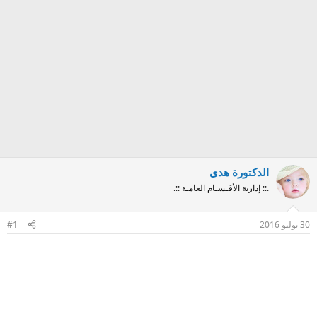
الدكتورة هدى
.:: إدارية الأقـسـام العامـة ::.
30 يوليو 2016
#1