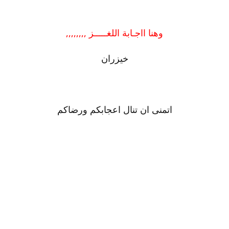
وهنا ااجـابة اللغـــــز ,,,,,,,,
خيزران
اتمنى ان تنال اعجابكم ورضاكم