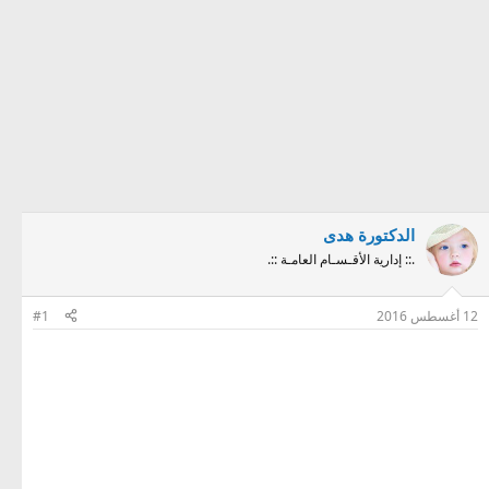
الدكتورة هدى
.:: إدارية الأقـسـام العامـة ::.
12 أغسطس 2016
#1