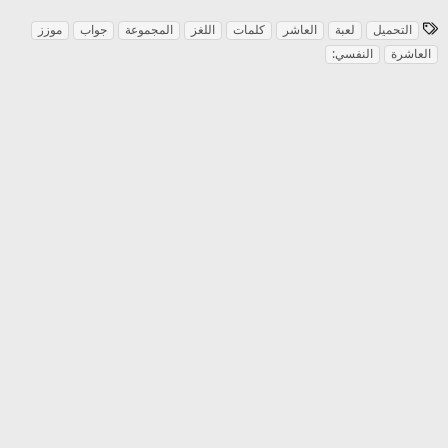
ا
التحميل
لعبة
العاشر
كلمات
اللغز
المجموعة
جواب
موزز
ل
العاشرة
النفسي:
و
س
و
م