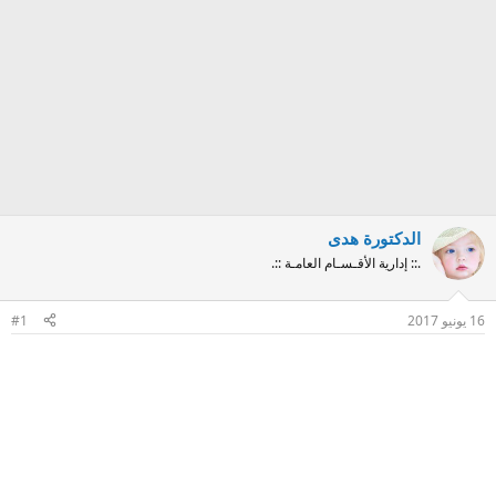
الدكتورة هدى
.:: إدارية الأقـسـام العامـة ::.
16 يونيو 2017
#1