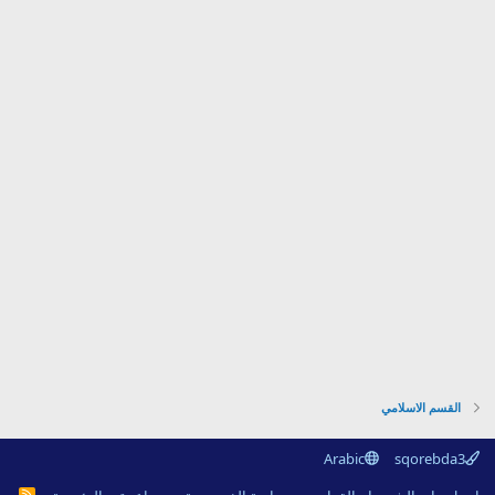
القسم الاسلامي
Arabic
sqorebda3
R