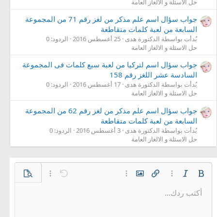
حل الاسئلة و الالغاز العامة
جواب سؤال اسم علم مذكر من لغز رقم 71 من المجموعة
السابعة من لعبة كلمات متقاطعة
بُدأت بواسطة الدكتورة هدى
25 أغسطس 2016
الردود: 0
حل الاسئلة و الالغاز العامة
جواب سؤال اسم لتركيا من لعبة سبع كلمات فى المجموعة
السادسة عشر اللغز رقم 158
بُدأت بواسطة الدكتورة هدى
17 أغسطس 2016
الردود: 0
حل الاسئلة و الالغاز العامة
جواب سؤال اسم علم مذكر من لغز رقم 62 من المجموعة
السابعة من لعبة كلمات متقاطعة
بُدأت بواسطة الدكتورة هدى
3 أغسطس 2016
الردود: 0
حل الاسئلة و الالغاز العامة
غامق
مائل
خيارات إضافية…
إدراج رابط
إدراج صورة
خيارات إضافية…
تراجع
معاينة
خيارات إضافية…
أكتب ردك...
محاذاة لليسار
9
حفظ المسودة
قائمة مرتبة
عادي
Arial
إعادة
الإبتسامات
حجم الخط
إقتباس
تبديل الـ BB code
ميديا
لون النص
إزالة التنسيق
عائلة الخط
قائمة
المسودات
إدراج جدول
المحاذاة
إدراج خط أفقي
كود
محتوى مخفي
تنسيق الفقرة
مشطوب
مسطر
كود مضمن
نص مخفي مضمن
10
حذف المسودة
توسيط
Book Antiqua
قائمة غير مرتبة
عنوان 1