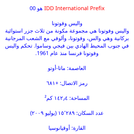
IDD International Prefix
هو 00
واليس وفوتونا
واليس وفوتونا هي مجموعة مكونة من ثلاث جزر استوائية
بركانية وهي والس، وفوتونا، وألوفي مع الشعب المرجانية
في جنوب المحيط الهادي بين فيجي وساموا. تحكم واليس
وفوتونا فرنسا منذ عام 1961.
العاصمة: ماتا-أوتو
رمز الاتصال: ؜+٦٨١
المساحة: ١٤٢٫٤ كم²
عدد السكان: ١٥٬٢٨٩ (يوليو ٢٠٠٩)
القارة: أوقيانوسيا