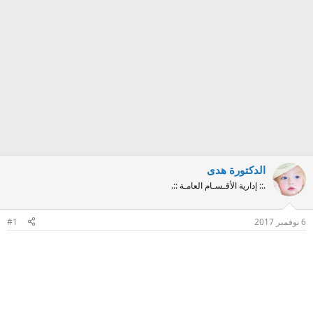
الدكتورة هدى
.:: إدارية الأقـسـام العامـة ::.
6 نوفمبر 2017
#1