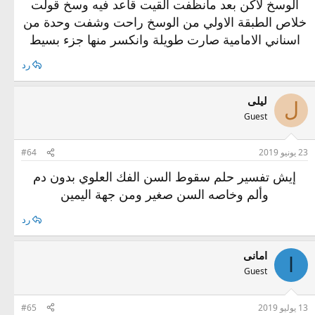
الوسخ لاكن بعد مانظفت القيت قاعد فيه وسخ قولت
خلاص الطبقة الاولي من الوسخ راحت وشفت وحدة من
اسناني الامامية صارت طويلة وانكسر منها جزء بسيط
رد
ليلى
ل
Guest
23 يونيو 2019
#64
إيش تفسير حلم سقوط السن الفك العلوي بدون دم
وألم وخاصه السن صغير ومن جهة اليمين
رد
امانى
ا
Guest
13 يوليو 2019
#65