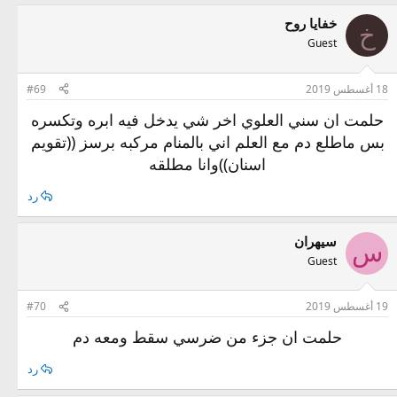
خفايا روح
خ
Guest
18 أغسطس 2019
#69
حلمت ان سني العلوي اخر شي يدخل فيه ابره وتكسره
بس ماطلع دم مع العلم اني بالمنام مركبه برسز ((تقويم
اسنان))وانا مطلقه
رد
سيهران
س
Guest
19 أغسطس 2019
#70
حلمت ان جزء من ضرسي سقط ومعه دم
رد