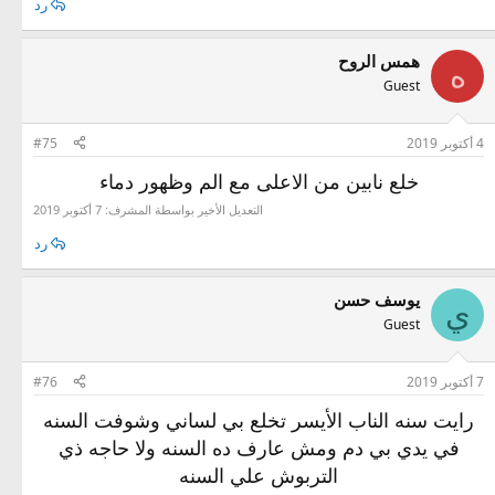
رد
همس الروح
ه
Guest
4 أكتوبر 2019
#75
خلع نابين من الاعلى مع الم وظهور دماء
التعديل الأخير بواسطة المشرف:
7 أكتوبر 2019
رد
يوسف حسن
ي
Guest
7 أكتوبر 2019
#76
رايت سنه الناب الأيسر تخلع بي لساني وشوفت السنه
في يدي بي دم ومش عارف ده السنه ولا حاجه ذي
التربوش علي السنه