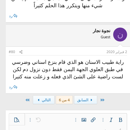
شيء منها ويتكرر هذا الحلم كثيراً
رد
نجوة نجار
ن
Guest
2 فبراير 2020
#80
راية طبيب الاسنان هو الذي قام بنزع اسناني وضرسي
في طبق العلوي الجهة اليمن فقط دون نزول دم لكن
لست راضية على الشئ الذي فعله و زعلت منه كتيرا
رد
الأول
الاخير
السابق
4 من 6
التالي
غامق
مائل
خيارات إضافية…
إدراج رابط
إدراج صورة
خيارات إضافية…
تراجع
معاينة
خيارات إضافية…