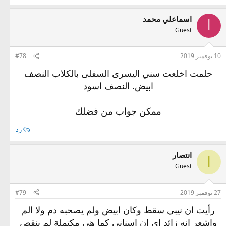
اسماعلي محمد
ا
Guest
10 نوفمبر 2019
#78
حلمت اخلعت سني اليسرى السفلى بالكلاب النصف
ابيض. النصف اسود
ممكن جواب من فضلك
رد
انتصار
ا
Guest
27 نوفمبر 2019
#79
رأيت ان نيبي سقط وكان ابيض ولم يصحبه دم ولا الم
واشعر انه زائد اي ان اسناني كما هي مكتملة لم ينقص