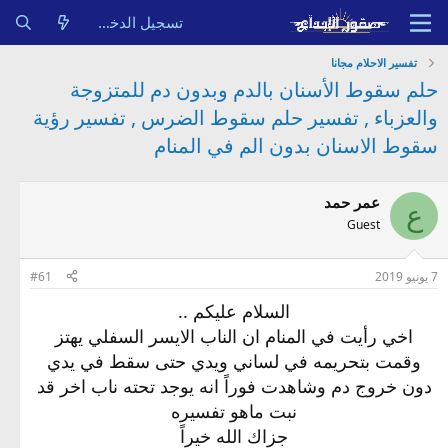
تسجيل الدخول
تفسير الاحلام مجانا
حلم سقوط الأسنان بالدم وبدون دم للمتزوجة
والعزباء , تفسير حلم سقوط الضرس , تفسير رؤية
سقوط الاسنان بدون الم في المنام
عمر حمد
ع
Guest
7 يونيو 2019
#61
السلام عليكم ..
اخي رأيت في المنام ان الناب الايسر السفلي يهتز
وقمت بتحريمه في لساني ويدي حتى سقط في يدي
دون خروج دم وشاهدت فوراً انه يوجد تحته ناب اخر قد
نبت ماهو تفسيره
جزاك الله خيراً