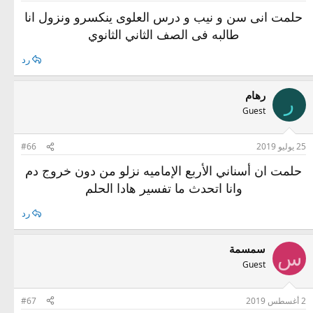
حلمت انى سن و نيب و درس العلوى ينكسرو ونزول انا
طالبه فى الصف الثاني الثانوي
رد
رهام
ر
Guest
25 يوليو 2019
#66
حلمت ان أسناني الأربع الإماميه نزلو من دون خروج دم
وانا اتحدث ما تفسير هادا الحلم
رد
سمسمة
س
Guest
2 أغسطس 2019
#67