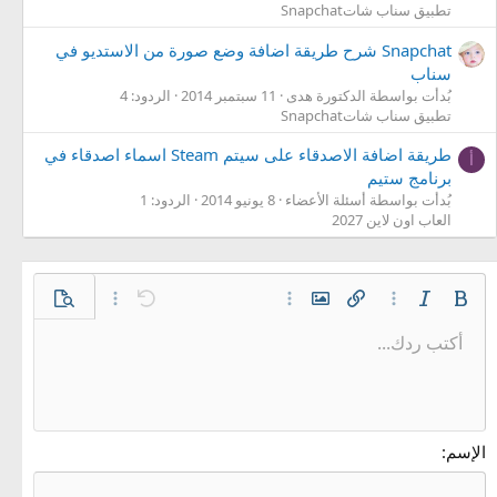
تطبيق سناب شاتSnapchat
Snapchat شرح طريقة اضافة وضع صورة من الاستديو في
سناب
بُدأت بواسطة الدكتورة هدى
11 سبتمبر 2014
الردود: 4
تطبيق سناب شاتSnapchat
طريقة اضافة الاصدقاء على سيتم Steam اسماء اصدقاء في
أ
برنامج ستيم
بُدأت بواسطة أسئلة الأعضاء
8 يونيو 2014
الردود: 1
العاب اون لاين 2027
غامق
مائل
خيارات إضافية…
إدراج رابط
إدراج صورة
خيارات إضافية…
تراجع
معاينة
خيارات إضافية…
أكتب ردك...
محاذاة لليسار
9
حفظ المسودة
قائمة مرتبة
عادي
Arial
إعادة
الإبتسامات
حجم الخط
إقتباس
تبديل الـ BB code
ميديا
لون النص
إزالة التنسيق
عائلة الخط
قائمة
المسودات
إدراج جدول
المحاذاة
إدراج خط أفقي
كود
محتوى مخفي
تنسيق الفقرة
مشطوب
مسطر
كود مضمن
نص مخفي مضمن
10
حذف المسودة
توسيط
Book Antiqua
قائمة غير مرتبة
عنوان 1
12
Courier New
محاذاة لليمين
مسافة بادئة
عنوان 2
Georgia
15
ضبط
الإسم
إزالة المسافة البادئة
عنوان 3
18
Tahoma