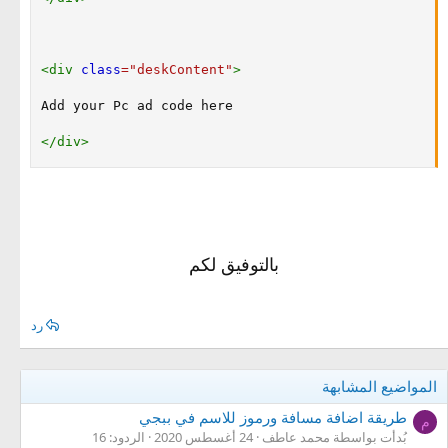
<
div
class
=
"
deskContent
"
>
Add your Pc ad code here

</
div
>
بالتوفيق لكم
رد
المواضيع المشابهة
طريقة اضافة مسافة ورموز للاسم في ببجي
م
بُدأت بواسطة محمد عاطف
24 أغسطس 2020
الردود: 16