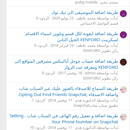
منتدى ببجي - pubg mobile
طريقة اضافة الموسيقى الى تيك توك
م
بُدأت بواسطة محمد عاطف
23 يوليو 2020
الردود: 0
قسم التواصل الاجتماعي
طريقة اضافة ايقونة لكل قسم وتلوين اسماء الاقسام
م
لسكريبت XENFORO الجيل التاني
بُدأت بواسطة محمد عاطف
19 فبراير 2018
الردود: 0
ركن تطوير XENFORO
طريقة اضافة حساب جوجل أناليتكس مشرفين المواقع الى
XENFORO ومعرفة عدد الزوار
بُدأت بواسطة admin
16 نوفمبر 2017
الردود: 0
ركن تطوير XENFORO
طريقة السماح للاصدقاء بالعثور عليك عبر السناب شات
واضافة الاصدقاء ,Opting Out Find Friends Snapchat
بُدأت بواسطة الدكتورة هدى
11 نوفمبر 2014
الردود: 1
تطبيق سناب شاتSnapchat
طريقة اضافة و تفعيل رقم الهاتف في السناب شات , Setting
Your Phone Number on Snapchat
بُدأت بواسطة الدكتورة هدى
11 نوفمبر 2014
الردود: 10