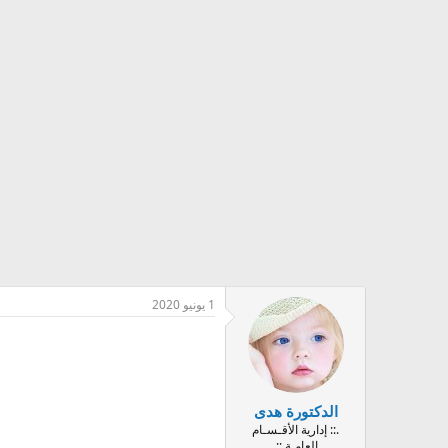
1 يونيو 2020
الدكتورة هدى
.:: إدارية الأقـسـام
العامـة ::.