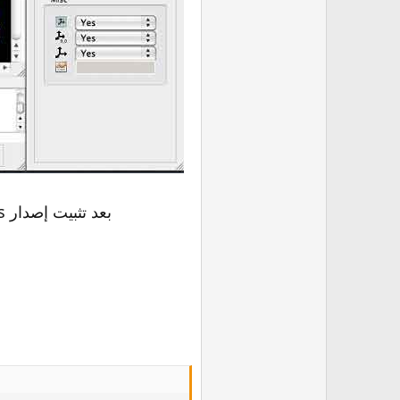
بعد تثبيت إصدار Windows ، انسخ الملف في مجلد Crack إلى موقع تثبيت البرنامج. لبنة وتركيب. تصدع نسخة ماك.