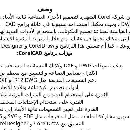
وصف
CorelCAD هو برنامج قوي من شركة Corel الشهيرة لتصميم الأجزاء الصنا
به في 
لقدرات القياسية لصناعة تصنيع المكونات. باستخدام الأدوات القوية له
التي يمكنك تخيلها في عقلك. من خلال الميزات المثيرة للاهت
مج و CorelDraw و Corel Designer سيؤدي إلى مزيد من التنسيق والتعاون.
ميزات برنامج CorelCAD:
يدعم تنسيقات DWG و DXF وكذلك التنسيقات المستخدمة في برنامج AutoCad
الالتزام بمعايير الصناعة والتنسيق مع معظم برامج
دعم التنسيقات القديمة مثل R12 DWG أو DXF ونسخه
أدوات تصميم ذكية ثنائية وثلاثية الأبعاد
القدرة على استخدام العديد من الميزات المرئية لم
القدرة على استخدام الإحداثيات المخص
القدرة على تغيير التصميمات ثنائية الأبعاد إلى ثلاث
سهيل مشاركة الملفات ، مثل المخرجات مثل PDF و SVG و ACIS و SAT و DWF ، إلخ.
التنسيق مع CorelDraw و CorelDesigner