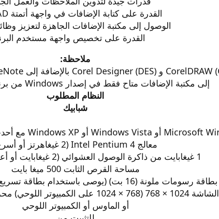
قدرات جيدة لتدوين الملاحظات والعمل الج
القدرة على كتابة الإضافات في واجهة أتمتة CorelCAD
الوصول إلى مكتبة الإضافات الجاهزة لتعزيز وظائ
القدرة على تخصيص واجهة مستخدم البرن
ملاحظة:
إلى مكتبة الإضافات متاح فقط في إصدار Windows من برنامج CorelCAD.
النظام المطلوب
شبابيك
معالج Intel Pentium 4 (2 غيغاهرتز أو أسرع)
1 غيغابايت من ذاكرة الوصول العشوائي (2 غيغابايت أو أعلى مستحسن)
مساحة القرص الثابت 500 ميغا بايت
مات ملونة (16 بت) (يوصى باستخدام بطاقة تسريع الرسومات ثلاثية الأبعاد)
× 1024 على الكمبيوتر اللوحي) محرك الأقراص المضغوطة
أو الماوس أو الكمبيوتر اللوحي
للتثبيت من