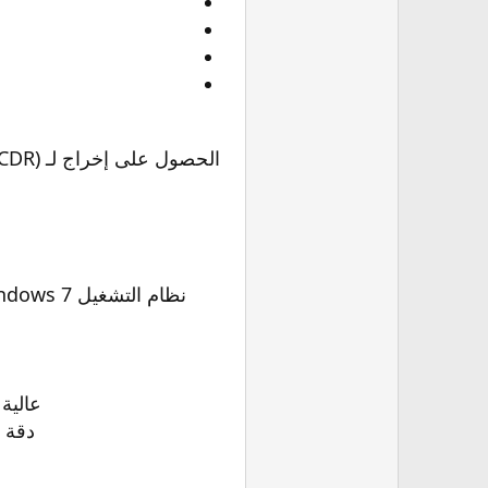
نظام التشغيل Microsoft Windows 7 أو Windows Vista أو Windows XP مع أحدث حزمة خدمة (إصدارات 32 بت أو 64 بت)
عالية بطاقة رسو
دقة الشاشة 1024 × 768 (768 