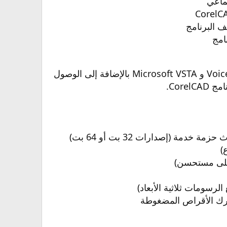
ماعي
ف البرنامج
امج
الحصول على إخراج لـ CorelDRAW (CDR) و Corel Designer (DES) بالإضافة إلى VoiceNote و Microsoft VSTA بالإضافة إلى الوصول