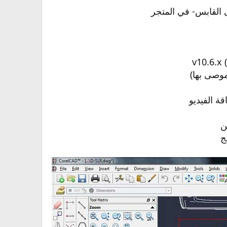
 القابس- في المتجر
ن
ج