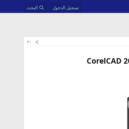
تسجيل الدخول
البحث
#1
CorelCAD 20