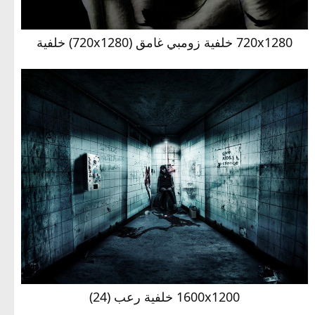
720x1280 خلفية زومبي غامق (720x1280) خلفية
1600x1200 خلفية رعب (24)