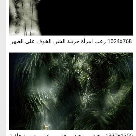
1024x768 رعب امرأة حزينة الشر. الخوف على الظهر
1920x1200 مخيف ، مخيف ، فني ، رعب ، صورة خلفية