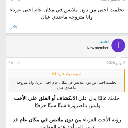
تحلمت اختى من دون ملابس في مكان عام اختى عزباء
وانا متزوجه ماعندي عيال
رد
احمد
ا
New member
2 يوليو 2026
#4
اميره مولد قال:
تحلمت اختى من دون ملابس في مكان عام اختى عزباء وانا متزوجه
ماعندي عيال
حلمك غالبًا يدل على
الانكشاف أو القلق على الأخت
وليس بالضرورة شيئًا سيئًا حرفيًا.
رؤية الأخت العزباء
من دون ملابس في مكان عام
قد
ترمز إلى أحد هذه المعاني: