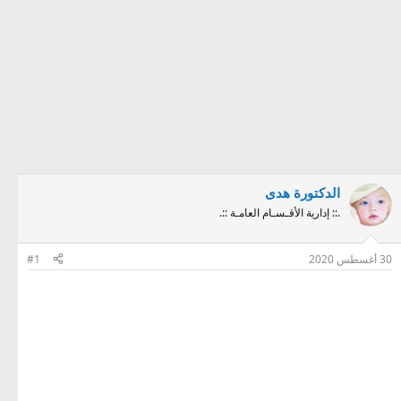
الدكتورة هدى
.:: إدارية الأقـسـام العامـة ::.
30 أغسطس 2020
#1