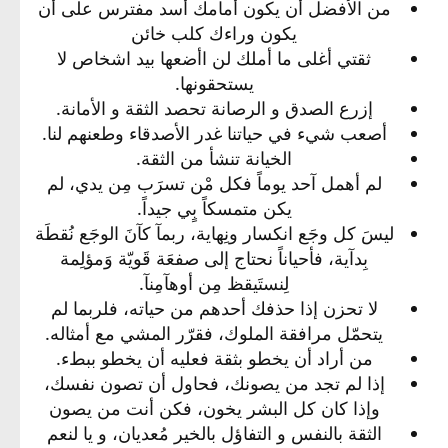
من الأفضل أن يكون أمامك أسد مفترس على أن
يكون وراءك كلب خائن​
ثقتي أغلى ما أملك لن اأضعها بيد اشخاص لا
يستحقونها.​
إزرع الصدق و الرصانة تحصد الثقة و الأمانة.​
أصعب شيء في حياتنا غدر الأصدقاء وطعنهم لنا.​
الخيانة تنشأ من الثقة.​
لم أهمل آحد يوماً فكل مْن تسرَب مِن يدي، لم
يكن متمسكاً بٍي جيداً.​
ليسَ كل وجَع انكسار ونِهاية، ربمآ كآنَ الوجَع نُقطَة
بِدآية، فأحياناً نحتاج إلى صفعَة قَويّة وَمؤلِمة
لِنستَيقظ مِن أوهآمِنآ.​
لا تحزن إذا حذفك أحدهم من حياته، فلربما لم
يتحمّل مرافقة الملوك، فقرّر المشي مع أمثاله.​
من أراد أن يخطو بثقة فعليه أن يخطو ببطء.​
إذا لم تجد من يصونك، فحاول أن تصون نفسك،
وإذا كان كل البشر يخون، فكن أنت من يصون​
الثقة بالنفس و التفاؤل بالخير مُعديان، و يا لنعم