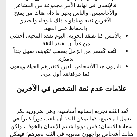
فالإنسان في نهاية الأمر مجموعة من المشاعر
والأحاسيس، والناس بخير ما دام هناك من يمنح
الآخرين ثقته ويبادلونه ذلك بالوفاء والصدق
والحفاظ على العهد.​
بالأمس كنا نفتقد الحرية، اليوم نفقد المحبة، أخشى
من غداً ان نفتقد الثقة.​
الثّقة كَقصر من الرَملْ يصعب تَكوينه، سهل جداً
تدميرُه.​
نادرون جدا ًالأشخاص الذين لاتغيرهم الحياة ويبقون
كما عرفناهم أول مرة.​
علامات عدم ثقة الشخص في الآخرين​
تُعد الثقة تجربة إنسانية أساسية، وهي ضرورية لكي
يعمل المجتمع، كما يمكن للثقة أن تلعب دوراً كبيراً في
سعادة الإنسان؛ فمن دونها يتسم الإنسان بالخوف، ولكن
هنالك أشخاص يواجهون صعوبة في الثقة بغيرهم؛ فيمكن