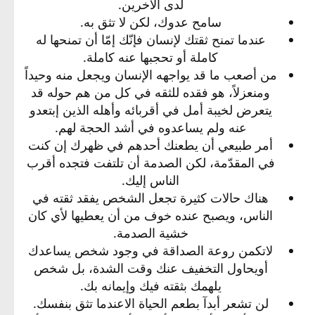
لدى الآخرين.​
سامح عدوك، لكن لا تثق به.​
عندما تمنح ثقتك لإنسان فإنّك إمّا أن تمنحها له
كاملة أو تحجبها عنه كاملة.​
من أصعب ما قد يواجهه الإنسان ويجعل منه وحيداً
ومنعزلاً، هو فقده للثقه في كل من هم حوله قد
يتعرض لخيبة أمل في أقربائه وأهله الذين إبتعدو
عنه ولم يساعدوه في أشد الحجة لهم.​
أمر طبيعي أن يطعنك أحدهم في ظهرك إن كنت
في المقدّمة، لكن الصدمة أن تلتفت فتجده أقرب
الناس إليك.​
هناك حالات كثيرة تجعل الشخص يفقد ثقته في
الناس، ويصبح عنده خوف من أن يعطيها لأي كان
خشية الصدمة.​
لاتكمن روعة الصداقة في وجود شخص يساعدك
أويحاول التخفيف عنك وقت الشدة، بل شخص
يلهمك بثقته فيك وإيمانه بك.​
لن تشعر أبدآ بطعم الحياة الاعندما تثق بنفسك.​