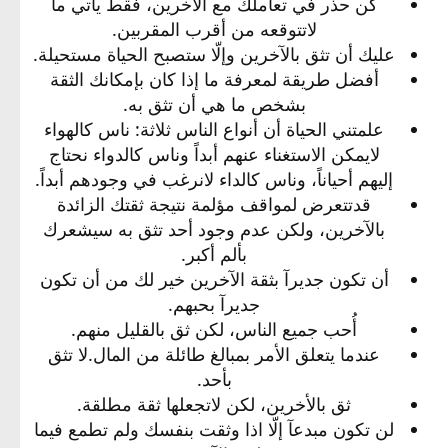
كن حذر في تعاملك مع الأخرين، فقط يأتي ما
لاتتوقعه من أقرب المقربين.​
عليك أن تثق بالآخرين وإلّا ستصبح الحياة مستحيلة.​
أفضل طريقة لمعرفة ما إذا كان بإمكانك الثقة
بشخص ما هي أن تثق به.​
علمتني الحياة أن أنواع الناس ثلاثة: ناس كالهواء
لايمكن الاستغناء عنهم أبداً وناس كالدواء نحتاج
إليهم أحياناً، وناس كالداء لانرغب في وجودهم أبداً.​
قدتتعرض لمواقف مؤلمة نتيجة ثقتك الزائدة
بالآخرين، ولكن عدم وجود أحد تثق به سيشعرك
بألم أكبر.​
أن تكون جديرآ بثقة الآخرين خير لك من أن تكون
جديرآ بحبهم.​
أُحب جميع الناس، لكن ثق بالقليل منهم.​
عندما يتعلق الأمر بمبالغ طائلة من المال.لا تثق
بأحد.​
ثق بالأخرين، لكن لاتجعلها ثقة مطلقة.​
لن تكون مبدعآ إلّا اذا وثقت بنفسك ولم تطمع فيما