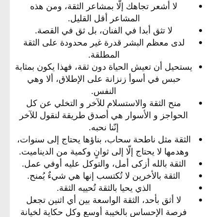
لا أشعر تجاهك إلّا بمشاعر الثقة، ومن هذه
المشاعر أقل القليل.​
لا تثق أبدا في الفنان، بل ثق في القصة.​
لدى معظم البشر قدرة غير محدودة على الثقة
المطلقة.​
يستحيل أن تعيش الحياة دون ثقة، فهذا يكون بمثابة
حبس في أسوأ زنزانة على الإطلاق، ألا وهي
النفس.​
منح الثقة والاستسلام للآخر و التخلي عن كل
الحواجز و الأسوار هي أصدق طريقة لنقول للآخر
إنّنا نحبه.​
الثقة مثل ناطحة سحاب، بناؤها يحتاج إلى سنوات،
وهدمها لا يحتاج إلّا إلى ثوانٍ وكمية من الديناميت.​
الثقة بالله أزكى أمل، والتوكل عليه أوفي عمل.​
الثقة بالأخرين لا تُكتسب إنها هي شيءٌ يُمنح.​
الذي يحيا بالثقة تُحييه الثقة.​
لا أثق بأحد، الثقة الواسعة بين أي اثنين تجعل
فرصة الإحساس بالخيبة أوسع وكل حكاية لخيانة