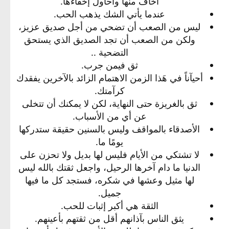
أخاف منها وأحاول إخفاءها.​
عندما يأتي الشك يذهب الحب.​
ليس من الصعب أن تضحي من أجل صديق عزيز،
ولكن من الصعب أن تجد الصديق الذي يستحق
التضحية ..​
ثق فيمن جرب.​
أحيآناً في هَذا الزمن الاهتمام الزائد بالآخرين يفقدك
كرآمتك.​
ثق بالغريزة حتى النهاية، لكن لا يمكنك أن تتخلى
عن أي من الأسباب.​
الأصدقاء بالمواقف وليس بالسنين حقيقة ستدركها
يومًا ما.​
لا تشتكي من الأيام فليس لها بديل ولا تحزن على
الدنيا ما دام آخرها الرحيل، واجعل ثقتك بالله ليس
لها مثيل وعشها في شكره، فستجد كل ما فيها
جميل.​
الثقة هي أكبر إثبات للحب.​
يثق الناس بآذانهم أقل من ثقتهم بأعينهم.​