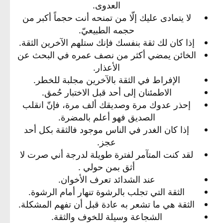
العدوى.​
لا يتمادى عليك إلّا من تمنحه أنت حجماً أكبر من
حجمه الطبيعيّ.​
إذا كان لك ثقة بنفسك فإنك ستلهم الآخرين الثقة.​
الخائن يمضي أكثر من نصف عمره في البحث عن
الأعذار.​
الإفراط في الثقة بالآخرين مجلبة للخطر.​
الاطمئنان إلى أحد قبل الاختبار حُمق.​
إحذر عدوك مرة وصديقك ألف مرة، فإنّ انقلب
الصديق فهو أعلم بالمضرة.​
إذا كان الغدر في الناس موجود فالثقة بكل أحد
عجز.​
لقد كنت المتآمر لفترة طويلة لدرجة أني صرت لا
أثق بمن حولي .​
عند الشدائد تعرف الأخوان.​
الثقة التي تجلب بالرشوة تنهار أمام الرشوة.​
الثقة هي ما تشعر به عادة قبل أن تفهم المشكلة.​
الشجاعة وسيلة للخوف والثقة.​