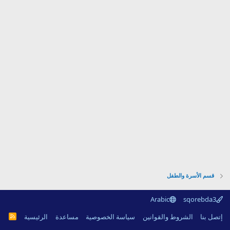
قسم الأسرة والطفل
Arabic
sqorebda3
R
إتصل بنا
الشروط والقوانين
سياسة الخصوصية
مساعدة
الرئيسية
S
S