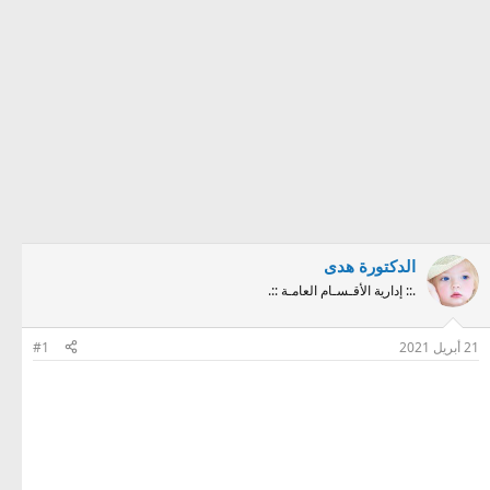
الدكتورة هدى
.:: إدارية الأقـسـام العامـة ::.
21 أبريل 2021
#1