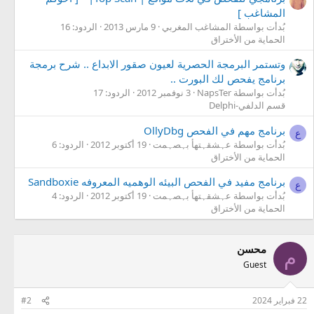
المشاغب ]
بُدأت بواسطة المشاغب المغربي
9 مارس 2013
الردود: 16
الحماية من الأختراق
وتستمر البرمجة الحصرية لعيون صقور الابداع .. شرح برمجة
برنامج يفحص لك البورت ..
بُدأت بواسطة NapsTer
3 نوفمبر 2012
الردود: 17
قسم الدلفي-Delphi
برنامج مهم في الفحص OllyDbg
ع
بُدأت بواسطة عہشقہتهأ بہصہمت
19 أكتوبر 2012
الردود: 6
الحماية من الأختراق
برنامج مفيد في الفحص البيئه الوهميه المعروفه Sandboxie
ع
بُدأت بواسطة عہشقہتهأ بہصہمت
19 أكتوبر 2012
الردود: 4
الحماية من الأختراق
محسن
م
Guest
22 فبراير 2024
#2