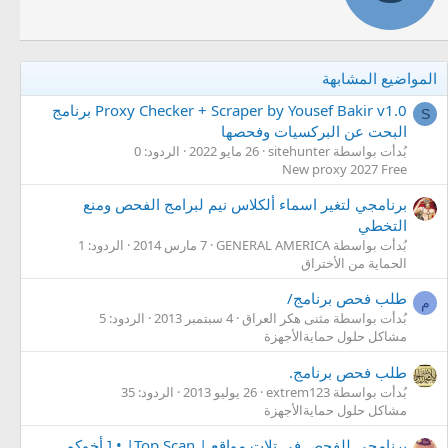
و
ا
س
ط
المواضيع المشابهة
ة
Proxy Checker + Scraper by Yousef Bakir v1.0 برنامج
S
البحت عن البركسيات وفحصها
بُدأت بواسطة sitehunter
26 مايو 2022
الردود: 0
New proxy 2027 Free
برنامجي لتغير اسماء ألكلاس نيم لبرامج الفحص ومنع
التخطي
بُدأت بواسطة GENERAL AMERICA
7 مارس 2014
الردود: 1
الحماية من الأختراق
طلب فحص برنامج/
م
بُدأت بواسطة مثنى هكر العراق
4 سبتمبر 2013
الردود: 5
مشاكل حلول حمايةالأجهزة
طلب فحص برنامج.
بُدأت بواسطة extrem123
26 يوليو 2013
الردود: 35
مشاكل حلول حمايةالأجهزة
برنامجي للفحص في تلات مواقع | Top Scan| • [ أخوكم