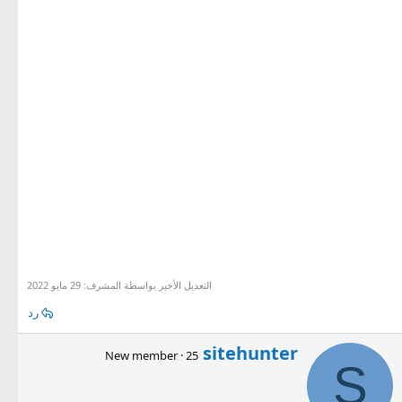
التعديل الأخير بواسطة المشرف:
29 مايو 2022
رد
ك
sitehunter
New member
·
25
ت
S
ب
ب