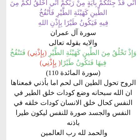
أَنِّي قَدْ جِئْتُكُمْ بِآيَةٍ مِنْ رَبِّكُمْ أَنِّي أَخْلُقُ لَكُمْ مِنَ
الطِّينِ كَهَيْئَةِ الطَّيْرِ فَأَنْفُخُ
فِيهِ فَيَكُونُ طَيْرًا بِإِذْنِ اللهِ
سورة آل عمران
والايه بقوله تعالى
وَإِذْ تَخْلُقُ مِنَ الطِّينِ كَهَيْئَةِ الطَّيْرِ
(بِإِذْنِي)
فَتَنْفُخُ
فِيهَا فَتَكُونُ طَيْرًا
( بِإِذْنِي)
(سورة المائدة 110)
الروح تحول الطين الى لحم اما بأذني فمعناها
ان الله سبحانه وضع كودات خلق الطير في
النفس كحال خلق الانسان كودات خلقه في
النفس والجسد صورة للنفس ليكون طيرا
باذنه
والحمد لله رب العالمين