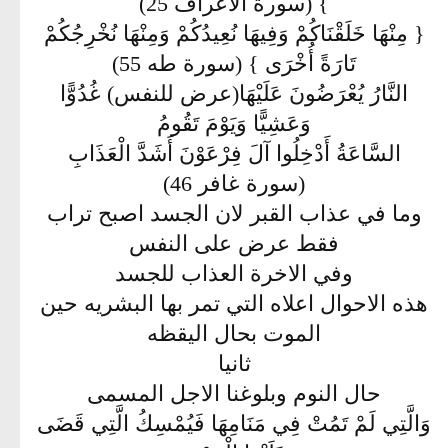
} (سورة الأَعراف 25)
{ مِنْهَا خَلَقْنَاكُمْ وَفِيهَا نُعِيدُكُمْ وَمِنْهَا نُخْرِجُكُمْ
تَارَةً أُخْرَى } (سورة طه 55)
النَّارُ يُعْرَضُونَ عَلَيْهَا(عرض للنفس) غُدُوًّا
وَعَشِيًّا وَيَوْمَ تَقُومُ
السَّاعَةُ أَدْخِلُوا آلَ فِرْعَوْنَ أَشَدَّ الْعَذَابِ
(سورة غافر 46)
وما في عذاب القبر لان الجسد اصبح تراب
فقط عرض على النفس
وفي الاخرة العذاب للجسد
هذه الاحوال اعلاه التي تمر بها البشريه حين
الموت بحال اليقظه
ثانيا
حال النوم وبلوغنا الاجل المسمى
وَالَّتِي لَمْ تَمُتْ فِي مَنَامِهَا فَيُمْسِكُ الَّتِي قَضَى