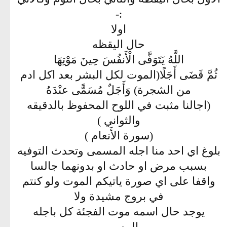
:-
اولا
حال اليقظه
اللَّهُ يَتَوَفَّى الْأَنفُسَ حِينَ مَوْتِهَا
ثُمَّ قَضَى أَجَلًا(الموت لكل البشر بعد اكل ادم
من الشجرة) وَأَجَلٌ مُسَمًّى عنْدَهُ
(اجالنا مثبت في اللوح المحفوظ بالدقيقه
والثواني )
(سورة الأَنعام )
بلوغ اي احد منا اجله المسمى وتحدث التوفيه
بسبب مرض او حادث او بدونهما جالسا
واقفا على اي صورة ياتيكم الموت ولو كنتم
في بروج مشيدة ولا
يوجد حال اسمه موت الفجئة كل باجله
المسمى