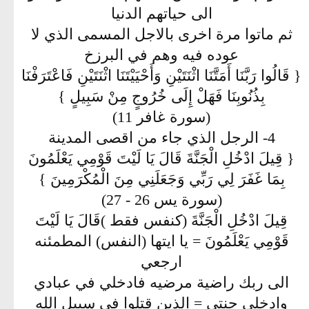
الى حياتهم الدنيا
ثم ماتوا مرة اخرى بالاجل المسمى الذي لا
عوده فيه وهم في البرزخ
{ قَالُوا رَبَّنَا أَمَتَّنَا اثْنَتَيْنِ وَأَحْيَيْتَنَا اثْنَتَيْنِ فَاعْتَرَفْنَا
بِذُنُوبِنَا فَهَلْ إِلَى خُرُوجٍ مِنْ سَبِيلٍ }
(سورة غافر 11)
4- الرجل الذي جاء من اقصى المدينة
{ قِيلَ ادْخُلِ الْجَنَّةَ قَالَ يَا لَيْتَ قَوْمِي يَعْلَمُونَ
بِمَا غَفَرَ لِي رَبِّي وَجَعَلَنِي مِنَ الْمُكْرَمِينَ }
(سورة يس 26 - 27)
قِيلَ ادْخُلِ الْجَنَّةَ (كنفس فقط )قَالَ يَا لَيْتَ
قَوْمِي يَعْلَمُونَ = يا ايتها (النفس) المطمئنه
ارجعي
الى ربك راضية مرضيه فادخلي في عبادي
وادخلي جنتي = الذين قتلوا في سبيل الله