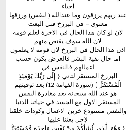
احياء
عند ربهم يرزقون وما عندالله (النفس) ورزقها
معنوي = في البرزخ قبل البعث
لان لو كان هذا الحال في الاخرة لعلم قومه
لان الله سوف يقتص منهم
اذن هذا الحال في البرزخ لان قومه لا يعلمون
اما حال بقية البشر فالعرض يكون حسب
اعمالهم فالنفس في
البرزخ المستقرالثاني { إِلَى رَبِّكَ يَوْمَئِذٍ
الْمُسْتَقَرُّ } (سورة القيامة 12) بعد توفيتهم
هو عند الله سبحانه بعد مغادرة النفس
المستقر الاول مع الجسد في حياتنا الدنيا
والنفس مستودع خزين الاعمال وكودات خلقنا
لاجل بعثنا عليها
{ وَهُوَ الَّذِي أَنْشَأَكُمْ مِنْ نَفْسٍ وَاحِدَةٍ فَمُسْتَقَرٌّ