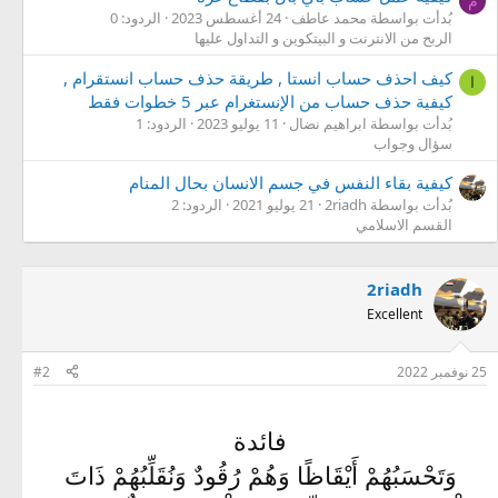
م
بُدأت بواسطة محمد عاطف
24 أغسطس 2023
الردود: 0
الربح من الانترنت و البيتكوين و التداول عليها
كيف احذف حساب انستا , طريقة حذف حساب انستقرام ,
ا
كيفية حذف حساب من الإنستغرام عبر 5 خطوات فقط
بُدأت بواسطة ابراهيم نضال
11 يوليو 2023
الردود: 1
سؤال وجواب
كيفية بقاء النفس في جسم الانسان بحال المنام
بُدأت بواسطة 2riadh
21 يوليو 2021
الردود: 2
القسم الاسلامي
2riadh
Excellent
25 نوفمبر 2022
#2
فائدة
وَتَحْسَبُهُمْ أَيْقَاظًا وَهُمْ رُقُودٌ وَنُقَلِّبُهُمْ ذَاتَ