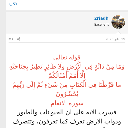
رد
2riadh
Excellent
19 يناير 2023
#3
قوله تعالى
وَمَا مِنْ دَابَّةٍ فِي الْأَرْضِ وَلَا طَائِرٍ يَطِيرُ بِجَنَاحَيْهِ
إِلَّا أُمَمٌ أَمْثَالُكُمْ
مَا فَرَّطْنَا فِي الْكِتَابِ مِنْ شَيْءٍ ثُمَّ إِلَى رَبِّهِمْ
يُحْشَرُونَ
سورة الانعام
فسرت الايه على ان الحيوانات والطيور
ودواب الارض تعرف كما تعرفون، وتتصرف