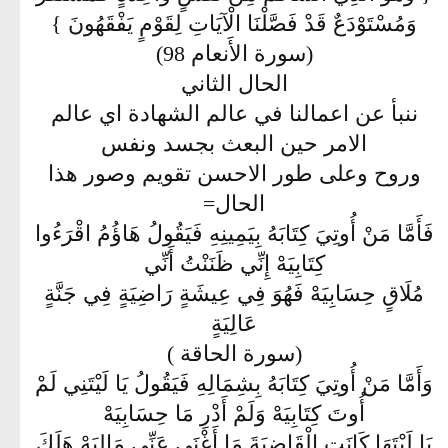
وَمُسْتَوْدَعٌ قَدْ فَصَّلْنَا الْآيَاتِ لِقَوْمٍ يَفْقَهُونَ }
(سورة الأَنعام 98)
الحال الثاني
ننبأ عن اعمالنا في عالم الشهادة اي عالم
الامر حين البعث بجسد ونفس
وروح وعلى طور الاحسن تقويم وصور هذا
الحال=
فَأَمَّا مَنْ أُوتِيَ كِتَابَهُ بِيَمِينِهِ فَيَقُولُ هَاؤُمُ اقْرَءُوا
كِتَابِيَهْ إِنِّي ظَنَنْتُ أَنِّي
مُلَاقٍ حِسَابِيَهْ فَهُوَ فِي عِيشَةٍ رَاضِيَةٍ فِي جَنَّةٍ
عَالِيَةٍ
(سورة الحاقة )
وَأَمَّا مَنْ أُوتِيَ كِتَابَهُ بِشِمَالِهِ فَيَقُولُ يَا لَيْتَنِي لَمْ
أُوتَ كِتَابِيَهْ وَلَمْ أَدْرِ مَا حِسَابِيَهْ
يَا لَيْتَهَا كَانَتِ الْقَاضِيَةَ مَا أَغْنَى عَنِّي مَالِيَهْ هَلَكَ