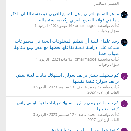
القسم الاسلامي
ما هو الصمغ العربي , هل الصمغ العربي هو نفسه اللبان الذكر
, ما هي فوائد الصمغ العربي وكيفية استعماله
بُدأت بواسطة omarmagde
14 يونيو 2024
الردود: 1
سؤال وجواب
وجد علماء البيئة أن تنظيم المخلوقات الحية في مجموعات
يساعد على دراسة كيفية تفاعلها بعضها مع بعض ومع بيئاتها.
صواب خطأ
بُدأت بواسطة omarmagde
13 مايو 2024
الردود: 1
سؤال وجواب
كم تستهلك بيتش برايف سولز , استهلاك بيانات لعبة بيتش
م
برايف سولز: كيفية تقليلها
بُدأت بواسطة محمد عاطف
13 سبتمبر 2023
الردود: 0
العاب اون لاين 2027
كم تستهلك باونتي راش , استهلاك بيانات لعبة باونتي راش:
م
كيفية تقليلها
بُدأت بواسطة محمد عاطف
12 سبتمبر 2023
الردود: 0
العاب اون لاين 2027
كيفية عمل حساب باي بال بقطاع غزة