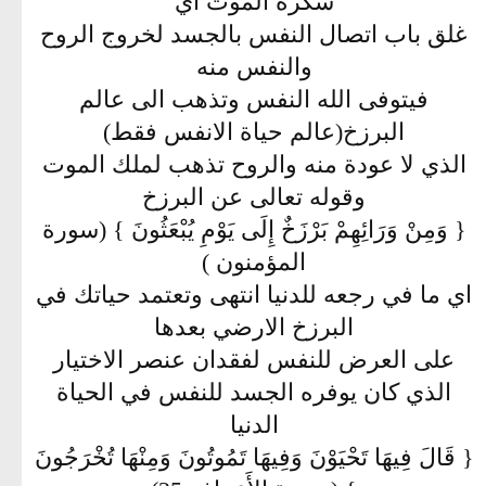
سكرة الموت اي
غلق باب اتصال النفس بالجسد لخروج الروح
والنفس منه
فيتوفى الله النفس وتذهب الى عالم
البرزخ(عالم حياة الانفس فقط)
الذي لا عودة منه والروح تذهب لملك الموت
وقوله تعالى عن البرزخ
{ وَمِنْ وَرَائِهِمْ بَرْزَخٌ إِلَى يَوْمِ يُبْعَثُونَ } (سورة
المؤمنون )
اي ما في رجعه للدنيا انتهى وتعتمد حياتك في
البرزخ الارضي بعدها
على العرض للنفس لفقدان عنصر الاختيار
الذي كان يوفره الجسد للنفس في الحياة
الدنيا
{ قَالَ فِيهَا تَحْيَوْنَ وَفِيهَا تَمُوتُونَ وَمِنْهَا تُخْرَجُونَ