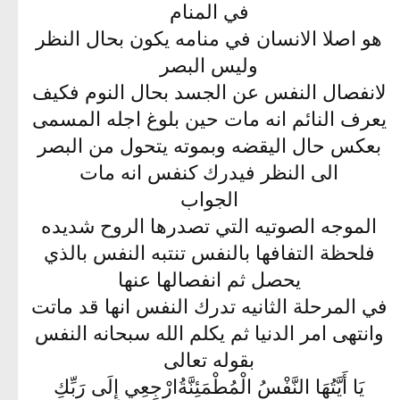
في المنام
هو اصلا الانسان في منامه يكون بحال النظر
وليس البصر
لانفصال النفس عن الجسد بحال النوم فكيف
يعرف النائم انه مات حين بلوغ اجله المسمى
بعكس حال اليقضه وبموته يتحول من البصر
الى النظر فيدرك كنفس انه مات
الجواب
الموجه الصوتيه التي تصدرها الروح شديده
فلحظة التفافها بالنفس تنتبه النفس بالذي
يحصل ثم انفصالها عنها
في المرحلة الثانيه تدرك النفس انها قد ماتت
وانتهى امر الدنيا ثم يكلم الله سبحانه النفس
بقوله تعالى
يَا أَيَّتُهَا النَّفْسُ الْمُطْمَئِنَّةُارْجِعِي إِلَى رَبِّكِ