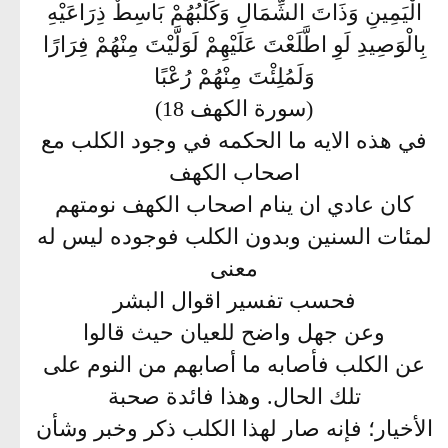
الْيَمِينِ وَذَاتَ الشِّمَالِ وَكَلْبُهُمْ بَاسِطٌ ذِرَاعَيْهِ
بِالْوَصِيدِ لَوِ اطَّلَعْتَ عَلَيْهِمْ لَوَلَّيْتَ مِنْهُمْ فِرَارًا
وَلَمُلِئْتَ مِنْهُمْ رُعْبًا
(سورة الكهف 18)
في هذه الايه ما الحكمه في وجود الكلب مع
اصحاب الكهف
كان عادي ان ينام اصحاب الكهف نومتهم
لمئات السنين وبدون الكلب فوجوده ليس له
معنى
فحسب تفسير اقوال البشر
وعن جهل واضح للعيان حيث قالوا
عن الكلب فأصابه ما أصابهم من النوم على
تلك الحال. وهذا فائدة صحبة
الأخيار؛ فإنه صار لهذا الكلب ذكر وخبر وشأن