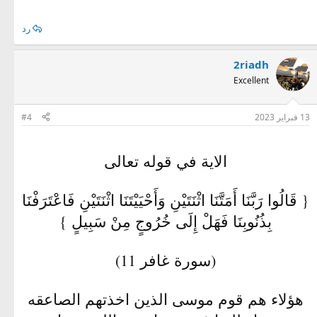
رد
2riadh
Excellent
13 فبراير 2023
#4
الاية في قوله تعالى
{ قَالُوا رَبَّنَا أَمَتَّنَا اثْنَتَيْنِ وَأَحْيَيْتَنَا اثْنَتَيْنِ فَاعْتَرَفْنَا
بِذُنُوبِنَا فَهَلْ إِلَى خُرُوجٍ مِنْ سَبِيلٍ }
(سورة غافر 11)
هؤلاء هم قوم موسى الذين اخذتهم الصاعقه