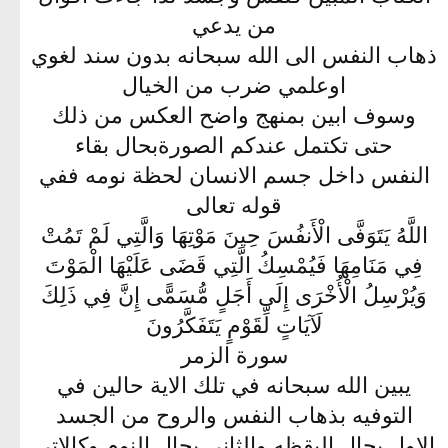
من يدعي
ذهاب النفس الى الله سبحانه بدون سند لغوي
اوعلمي ضرب من الخيال
وسوف ابين بمنهج واضح العكس من ذلك
حتى تكتمل عندكم الصورةبحال بقاء
النفس داخل جسم الانسان لحظة نومه ففي
قوله تعالى
اللَّهُ يَتَوَفَّى الْأَنفُسَ حِينَ مَوْتِهَا وَالَّتِي لَمْ تَمُتْ
فِي مَنَامِهَا فَيُمْسِكُ الَّتِي قَضَى عَلَيْهَا الْمَوْتَ
وَيُرْسِلُ الْأُخْرَى إِلَى أَجَلٍ مُّسَمًّى إِنَّ فِي ذَلِكَ
لَآيَاتٍ لِّقَوْمٍ يَتَفَكَّرُونَ
سورة الزمر
يبين الله سبحانه في تلك الاية حالين في
التوفيه بذهاب النفس والروح من الجسد
الاول بحال اليقظه والثاني بحال النوم وكالاتي