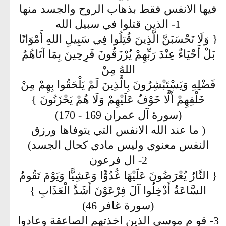
فيها الانفس فقط بذهاب الروح والجسد منها
1- الذين قتلوا في سبيل الله
{ وَلَا تَحْسَبَنَّ الَّذِينَ قُتِلُوا فِي سَبِيلِ اللهِ أَمْوَاتًا
بَلْ أَحْيَاءٌ عِنْدَ رَبِّهِمْ يُرْزَقُونَ فَرِحِينَ بِمَا آتَاهُمُ
اللهُ مِنْ
فَضْلِهِ وَيَسْتَبْشِرُونَ بِالَّذِينَ لَمْ يَلْحَقُوا بِهِمْ مِنْ
خَلْفِهِمْ أَلَّا خَوْفٌ عَلَيْهِمْ وَلَا هُمْ يَحْزَنُونَ }
(سورة آل عمران 169 - 170)
( ما عند الله الانفس التي يتوفاها ورزق
النفس معنوي وليس مادي كحال الجسد)
2- ال فرعون
{ النَّارُ يُعْرَضُونَ عَلَيْهَا غُدُوًّا وَعَشِيًّا وَيَوْمَ تَقُومُ
السَّاعَةُ أَدْخِلُوا آلَ فِرْعَوْنَ أَشَدَّ الْعَذَابِ }
(سورة غافر 46)
3- قو م موسى الذين اخذتهم الصاعقة وعادوا