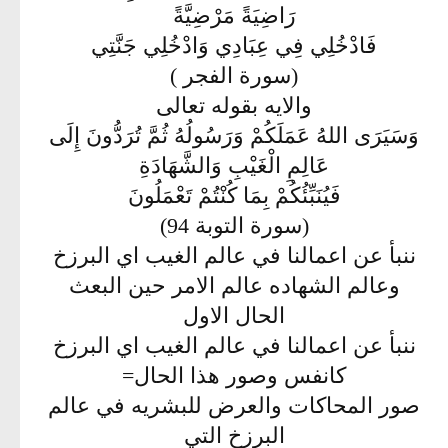
رَاضِيَةً مَرْضِيَّةً
فَادْخُلِي فِي عِبَادِي وَادْخُلِي جَنَّتِي
(سورة الفجر )
والايه بقوله تعالى
وَسَيَرَى اللهُ عَمَلَكُمْ وَرَسُولُهُ ثُمَّ تُرَدُّونَ إِلَى
عَالِمِ الْغَيْبِ وَالشَّهَادَةِ
فَيُنَبِّئُكُمْ بِمَا كُنْتُمْ تَعْمَلُونَ
(سورة التوبة 94)
ننبأ عن اعمالنا في عالم الغيب اي البرزخ
وعالم الشهاده عالم الامر حين البعث
الحال الاول
ننبأ عن اعمالنا في عالم الغيب اي البرزخ
كانفس وصور هذا الحال=
صور المحاكات والعرض للبشريه في عالم
البرزخ التي