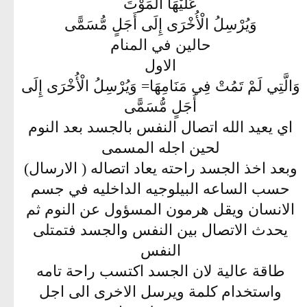
عَلَيْهَا الْمَوْتَ
وَيُرْسِلُ الْأُخْرَى إِلَى أَجَلٍ مُّسَمًّى
حالين في المنام
الاول
وَالَّتِي لَمْ تَمُتْ فِي مَنَامِهَا= وَيُرْسِلُ الْأُخْرَى إِلَى
أَجَلٍ مُّسَمًّى
اي يعيد الله اتصال النفس بالجسد بعد النوم
لحين اجله المسمى
وبعد اخذ الجسد راحته يعاد اتصاله ( الارسال)
حسب الساعه البيلوجيه الداخليه في جسم
الانسان ويقل هرمون المسؤول عن النوم ثم
يحدث الاتصال بين النفس والجسد فتمتلى
النفس
طاقة عالية لان الجسد اكتسب راحة تامه
واستخدام كلمة ويرسل الاخرى الى اجل