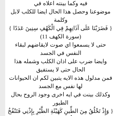
فيه وكما بينته اعلاه في
موضوعنا وحصل هذا الحال ايضا للكلب لابل
وكلمة
{ فَضَرَبْنَا عَلَى آذَانِهِمْ فِي الْكَهْفِ سِنِينَ عَدَدًا }
(سورة الكهف 11)
حتى لا يسمعوا اي صوت لايقاضهم لبقاء
النفس في الجسد
وايضا ضرب على اذان الكلب وشمله هذا
الحال حتى لا يستفيق
فمن مدلول هذه الايه يتبين لكم ان الحيوانات
لها نفس مع الجسد
وكذلك بينت في ايه اخرى وجود الروح بحال
الطيور
{ وَإِذْ تَخْلُقُ مِنَ الطِّينِ كَهَيْئَةِ الطَّيْرِ بِإِذْنِي فَتَنْفُخُ