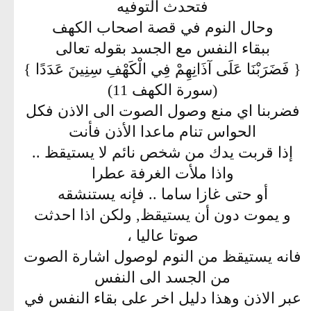
فتحدث التوفيه
وحال النوم في قصة اصحاب الكهف
ببقاء النفس مع الجسد بقوله تعالى
{ فَضَرَبْنَا عَلَى آذَانِهِمْ فِي الْكَهْفِ سِنِينَ عَدَدًا }
(سورة الكهف 11)
فضربنا اي منع وصول الصوت الى الاذن فكل
الحواس تنام ماعدا الأذن فأنت
إذا قربت يدك من شخص نائم لا يستيقظ ..
واذا ملأت الغرفة عطرا
أو حتى غازا ساما .. فإنه يستنشقه
و يموت دون أن يستيقظ, ولكن اذا احدثت
صوتا عاليا ،
فانه يستيقظ من النوم لوصول اشارة الصوت
من الجسد الى النفس
عبر الاذن وهذا دليل اخر على بقاء النفس في