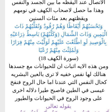
الاتصال عند اليقظه ما بين الجسد والنفس
وهذا ما حصل لاصحاب الكهف في نومهم
ويقظتهم بعد مئات السنين
وَتَحْسَبُهُمْ أَيْقَاظًا وَهُمْ رُقُودٌ وَنُقَلِّبُهُمْ ذَاتَ
الْيَمِينِ وَذَاتَ الشِّمَالِ (وَكَلْبُهُمْ) بَاسِطٌ ذِرَاعَيْهِ
بِالْوَصِيدِ لَوِ اطَّلَعْتَ عَلَيْهِمْ لَوَلَّيْتَ مِنْهُمْ فِرَارًا
وَلَمُلِئْتَ مِنْهُمْ رُعْبًا
(سورة الكهف 18)
ومن هذه الايه اثبات ان للحيوانات مع جسدها
هنالك لها نفس خفيه لا ترى بالعين البشريه
كحال النفس التي عندنا اما حال الروح فنفخ
عيسى في الطين فاصبح طيرا دلاله اخرى
على وجود الروح في الحيوانات والطيور
بقوله تعالى