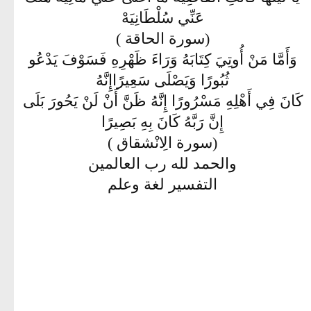
عَنِّي سُلْطَانِيَهْ
(سورة الحاقة )
وَأَمَّا مَنْ أُوتِيَ كِتَابَهُ وَرَاءَ ظَهْرِهِ فَسَوْفَ يَدْعُو
ثُبُورًا وَيَصْلَى سَعِيرًاإِنَّهُ
كَانَ فِي أَهْلِهِ مَسْرُورًا إِنَّهُ ظَنَّ أَنْ لَنْ يَحُورَ بَلَى
إِنَّ رَبَّهُ كَانَ بِهِ بَصِيرًا
(سورة الِانْشقاق )
والحمد لله رب العالمين
التفسير لغة وعلم