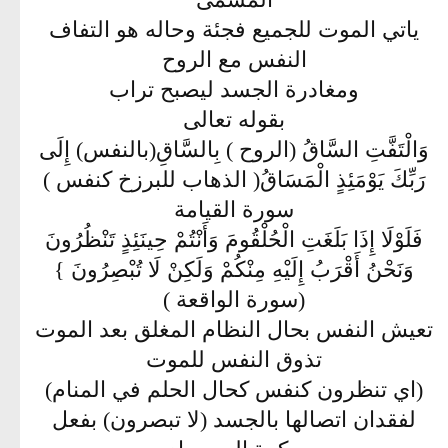
ياتي الموت للجميع فجئة وحاله هو التفاف
النفس مع الروح
ومغادرة الجسد ليصبح تراب
بقوله تعالى
وَالْتَفَّتِ السَّاقُ (الروح ) بِالسَّاقِ(بالنفس) إِلَى
رَبِّكَ يَوْمَئِذٍ الْمَسَاقُ( الذهاب للبرزخ كنفس )
سورة القيامة
فَلَوْلَا إِذَا بَلَغَتِ الْحُلْقُومَ وَأَنْتُمْ حِينَئِذٍ تَنْظُرُونَ
وَنَحْنُ أَقْرَبُ إِلَيْهِ مِنْكُمْ وَلَكِنْ لَا تُبْصِرُونَ }
(سورة الواقعة )
تعيش النفس بحال النظام المغلق بعد الموت
تذوق النفس للموت
(اي تنظرون كنفس كحال الحلم في المنام)
لفقدان اتصالها بالجسد (لا تبصرون) بفعل