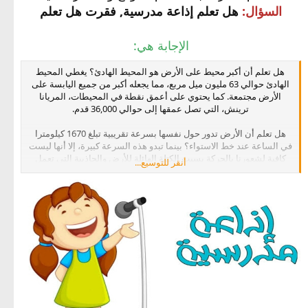
السؤال:
هل تعلم إذاعة مدرسية, فقرت هل تعلم
الإجابة هي:
هل تعلم أن أكبر محيط على الأرض هو المحيط الهادئ؟ يغطي المحيط
الهادئ حوالي 63 مليون ميل مربع، مما يجعله أكبر من جميع اليابسة على
الأرض مجتمعة. كما يحتوي على أعمق نقطة في المحيطات، المريانا
ترينش، التي تصل عمقها إلى حوالي 36,000 قدم.
هل تعلم أن الأرض تدور حول نفسها بسرعة تقريبية تبلغ 1670 كيلومترا
في الساعة عند خط الاستواء؟ بينما تبدو هذه السرعة كبيرة، إلا أنها ليست
كافية لشعورنا بالحركة بسبب الكتلة الهائلة للأرض والجاذبية التي تعمل
أنقر للتوسيع...
على ربطنا بالأرض.
هل تعلم أن الشوكولاتة كانت تستخدم كعملة في العصور القديمة؟ في
الحقبة الازتيكية، كانت حبات