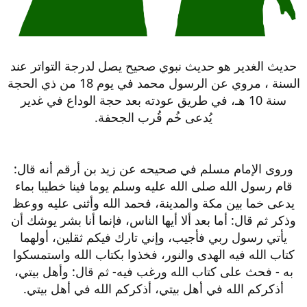
حديث الغدير هو حديث نبوي صحيح يصل لدرجة التواتر عند
السنة ، مروي عن الرسول محمد في يوم 18 من ذي الحجة
سنة 10 هـ، في طريق عودته بعد حجة الوداع في غدير
يُدعى خُم قُرب الجحفة.
وروى الإمام مسلم في صحيحه عن زيد بن أرقم أنه قال:
قام رسول الله صلى الله عليه وسلم يوما فينا خطيبا بماء
يدعى خما بين مكة والمدينة، فحمد الله وأثنى عليه ووعظ
وذكر ثم قال: أما بعد ألا أيها الناس، فإنما أنا بشر يوشك أن
يأتي رسول ربي فأجيب، وإني تارك فيكم ثقلين، أولهما
كتاب الله فيه الهدى والنور، فخذوا بكتاب الله واستمسكوا
به - فحث على كتاب الله ورغب فيه- ثم قال: وأهل بيتي،
أذكركم الله في أهل بيتي، أذكركم الله في أهل بيتي.