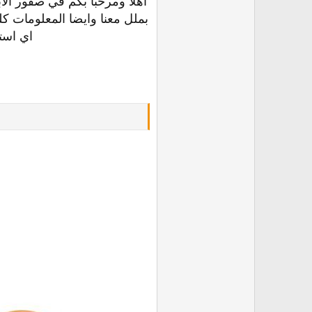
اهلا ومرحبا بكم في صقور الا
بملل معنا وايضا المعلومات 
اي است