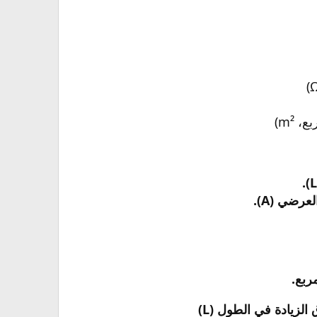
m²)​
رضي (A).