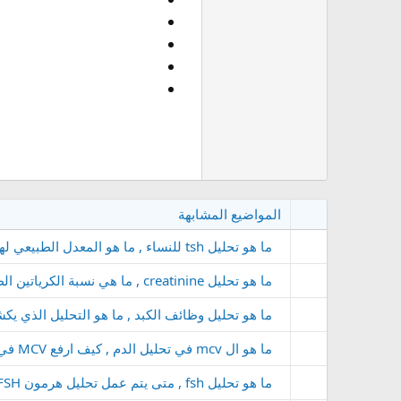
المواضيع المشابهة
ما هو تحليل tsh للنساء , ما هو المعدل الطبيعي لهرمون TSH عند النساء , ماذا يعني ارتفاع TSH عند النساء
ما هو تحليل creatinine , ما هي نسبة الكرياتين الطبيعية في الدم , هل انخفاض الكرياتين يعني فشل كلوي
ما هو تحليل وظائف الكبد , ما هو التحليل الذي 
ما هو ال mcv في تحليل الدم , كيف ارفع MCV في الدم , متى تكون نسبة MCV خطيرة
ما هو تحليل fsh , متى يتم عمل تحليل هرمون FSH , ما الفرق بين تحليل TSH و FSH