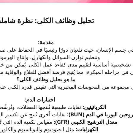
تحليل وظائف الكلى: نظرة شاملة​
مقدمة:
في جسم الإنسان، حيث تلعبان دورًا رئيسيًا في الحفاظ على ص
وتنظيم توازن السوائل والكهارل، وإنتاج الهرمون
 تشخيصية أساسية لتقييم مدى كفاءة عمل الكلى. يُمكن من خ
ى في مراحله المبكرة، مما يُتيح فرصة أفضل للعلاج والوقاية 
ما هو تحليل وظائف الكلى؟
ى مجموعة من الفحوصات المخبرية التي تقيس قدرة الكلى على 
اختبارات الدم:
الكرياتينين:
نفايات طبيعية تُنتجها العضلات، وتُرشّحه
روجين اليوريا في الدم (BUN):
نفايات أخرى تُنتج عن تكسير البر
معدل الترشيح الكبيبي (GFR):
مقياس لكمية الدم التي تُص
الكهرليات:
مثل الصوديوم والبوتاسيوم والكلوري