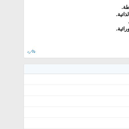
طة.
اتية.
اثية.
رد