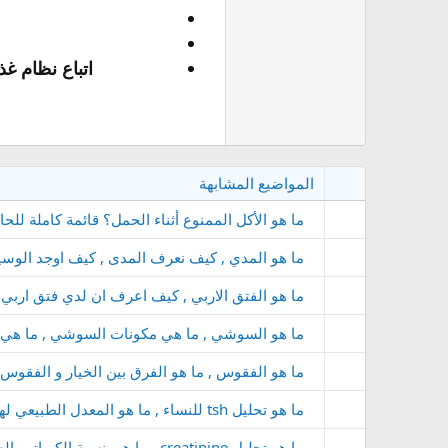
اتباع نظام غ
المواضيع المشابهة
ما هو الأكل الممنوع أثناء الحمل؟ قائمة كاملة للح
ما هو المدي , كيف نعرف المدى , كيف اوجد الوسي
ما هو الفتق الاربي , كيف اعرف ان لدي فتق اربي 
ما هو السوشي , ما هي مكونات السوشي , ما ه
ما هو الفقوس , ما هو الفرق بين الخيار و الفقوس
ما هو تحليل tsh للنساء , ما هو المعدل الطبيعي لهرمون TSH عند النساء , ماذا يعني ارتفاع TSH عند النساء
ما هو تحليل creatinine , ما هي نسبة الكرياتين الطبيعية في الدم , هل انخفاض الكرياتين يعني فشل كلوي