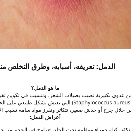
الدمل: تعريفه، أسبابه، وطرق التخلص من
ما هو الدمل؟
عن عدوى بكتيرية تصيب بصيلات الشعر، وتتسبب في تكوين تقيحات
المكورات العنقودية الذهبية (Staphylococcus aureus) ال
ن خلال جرح أو خدش صغير، تتكاثر وتفرز مواد سامة تسبب الال
أعراض الدمل:
تكوّن كتلة حمراء ومؤلمة تحت الجلد، تتراوح في الحجم من حبة ا