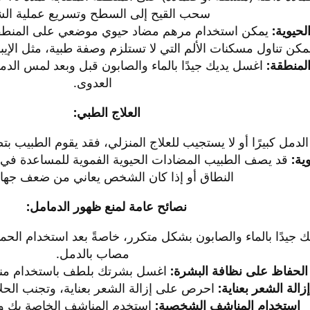
سحب القيح إلى السطح وتسريع عملية الشف
لحيوية:
يمكن استخدام مرهم مضاد حيوي موضعي على المنطقة 
كن تناول مسكنات الألم التي لا تستلزم وصفة طبية، مثل الإيبوب
لمنطقة:
اغسل يديك جيدًا بالماء والصابون قبل وبعد لمس الدمل
العدوى.​
العلاج الطبي:
الدمل كبيرًا أو لا يستجيب للعلاج المنزلي، فقد يقوم الطبيب
ية:
قد يصف الطبيب المضادات الحيوية الفموية للمساعدة في م
النطاق أو إذا كان الشخص يعاني من ضعف جهاز ا
نصائح عامة لمنع ظهور الدمامل:
 جيدًا بالماء والصابون بشكل متكرر، خاصةً بعد استخدام الح
مصاب بالدمل.
الحفاظ على نظافة البشرة:
اغسل بشرتك بلطف باستخدام منظ
إزالة الشعر بعناية:
احرص على إزالة الشعر بعناية، وتجنب الحلا
استخدام المناشف الشخصية:
استخدم المناشف الخاصة بك ولا