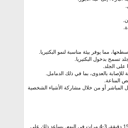
​
.​
​
ها، مما يوفر بيئة مناسبة لنمو البكتيريا.​
 تسمح بدخول البكتيريا.​
 على الجلد.​
لإصابة بالعدوى، بما في ذلك الدمامل.​
المناعة.​
المباشر أو من خلال مشاركة الأشياء الشخصية
ضع كمادة دافئة (منشفة أو ضمادة) على المنطقة المصابة لمدة 10-15 دقيقة، 3-4 مرات في اليوم. يساعد ذلك على