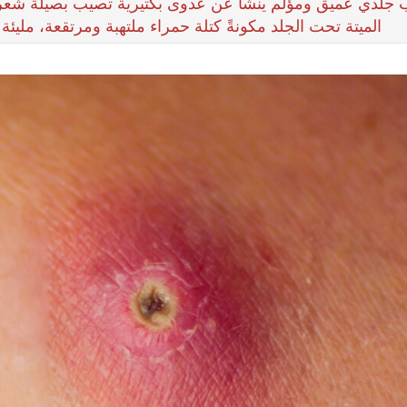
ب جلدي عميق ومؤلم ينشأ عن عدوى بكتيرية تصيب بصيلة شعر واحدة
الميتة تحت الجلد مكونةً كتلة حمراء ملتهبة ومرتقعة، مليئة ب