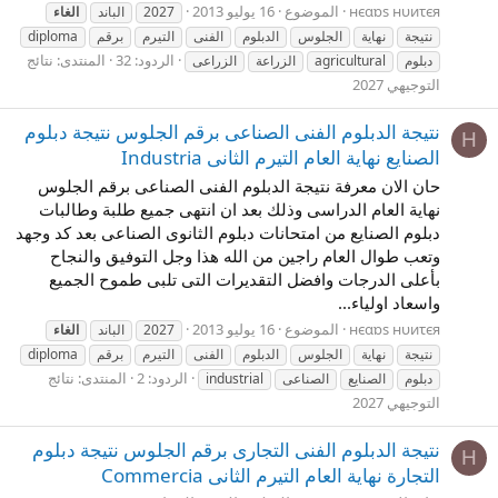
нєαɒs нυиτєя
الموضوع
16 يوليو 2013
2027
الباند
الغاء
نتيجة
نهاية
الجلوس
الدبلوم
الفنى
التيرم
برقم
diploma
الردود: 32
المنتدى:
نتائج
دبلوم
agricultural
الزراعة
الزراعى
التوجيهي 2027
نتيجة الدبلوم الفنى الصناعى برقم الجلوس نتيجة دبلوم
Н
الصنايع نهاية العام التيرم الثانى Industria
حان الان معرفة نتيجة الدبلوم الفنى الصناعى برقم الجلوس
نهاية العام الدراسى وذلك بعد ان انتهى جميع طلبة وطالبات
دبلوم الصنايع من امتحانات دبلوم الثانوى الصناعى بعد كد وجهد
وتعب طوال العام راجين من الله هذا وجل التوفيق والنجاح
بأعلى الدرجات وافضل التقديرات التى تلبى طموح الجميع
واسعاد اولياء...
нєαɒs нυиτєя
الموضوع
16 يوليو 2013
2027
الباند
الغاء
نتيجة
نهاية
الجلوس
الدبلوم
الفنى
التيرم
برقم
diploma
الردود: 2
المنتدى:
نتائج
دبلوم
الصنايع
الصناعى
industrial
التوجيهي 2027
نتيجة الدبلوم الفنى التجارى برقم الجلوس نتيجة دبلوم
Н
التجارة نهاية العام التيرم الثانى Commercia