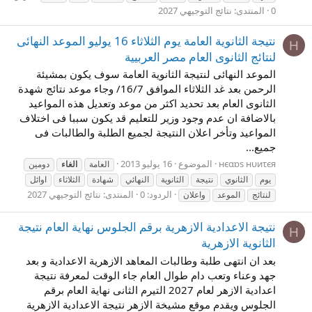
0
المنتدى:
نتائج التوجيهي 2027
نتيجة الثانوية العامة يوم الثلاثاء 16 يوليو الموعد النهائى
Н
لنتائج الثانوى العام مصر العربيية
الموعد النهائى لنتيجة الثانوية العامة سوف يكون بمشيئة
الرحمن بعد غد الثلاثاء الموافق 16/7/ وجاء موعد نتائج شهدة
الثانوى العام بعد تحديد اكثر من موعد وتعديل هذه المواعيد
بالاضافة ان عدم وجود وزير للتعليم قد يكون سببا فى اختلاف
المواعيد وتأخر اعلان النتيجة لجميع الطلبة والطالبات فى
جميع...
нєαɒs нυиτєя
الموضوع
16 يوليو 2013
العامة
الغاء
دومين
يوم
الثانوي
نتيجة
الثانوية
النهائي
شهادة
الثلاثاء
اوائل
الردود: 0
المنتدى:
نتائج التوجيهي 2027
لنتائج
الموعد
واعلان
نتيجة الاعدادية الازهرية برقم الجلوس نهاية العام نتيجة
Н
الثانوية الازهرية
بعد ان انتهى طلبة وطالبات المعاهد الازهرية الاعدادية و بعد
جهد وعناء وتعب دام طوال العام جاء الوقت لمعرفة نتيجة
اعدادية الازهر لعام 2027 التيرم الثانى نهاية العام برقم
الجلوس ويقدم موقع مشيخة الازهر نتيجة الاعدادية الازهرية