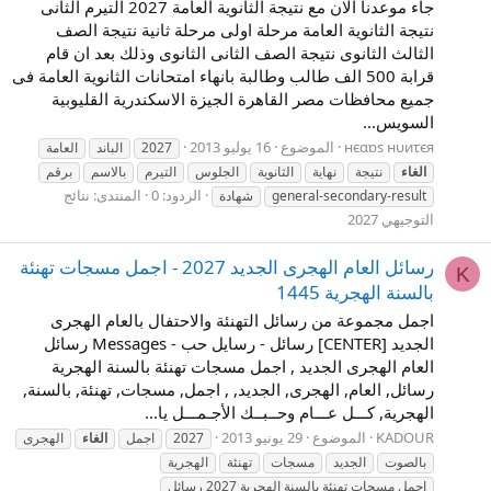
جاء موعدنا الان مع نتيجة الثانوية العامة 2027 التيرم الثانى
نتيجة الثانوية العامة مرحلة اولى مرحلة ثانية نتيجة الصف
الثالث الثانوى نتيجة الصف الثانى الثانوى وذلك بعد ان قام
قرابة 500 الف طالب وطالبة بانهاء امتحانات الثانوية العامة فى
جميع محافظات مصر القاهرة الجيزة الاسكندرية القليوبية
السويس...
нєαɒs нυиτєя
الموضوع
16 يوليو 2013
2027
الباند
العامة
الغاء
نتيجة
نهاية
الثانوية
الجلوس
التيرم
بالاسم
برقم
الردود: 0
المنتدى:
نتائج
general-secondary-result
شهادة
التوجيهي 2027
رسائل العام الهجرى الجديد 2027 - اجمل مسجات تهنئة
K
بالسنة الهجرية 1445
اجمل مجموعة من رسائل التهنئة والاحتفال بالعام الهجرى
الجديد [CENTER] رسائل - رسايل حب - Messages رسائل
العام الهجرى الجديد , اجمل مسجات تهنئة بالسنة الهجرية
رسائل, العام, الهجرى, الجديد, , اجمل, مسجات, تهنئة, بالسنة,
الهجرية, كـــل عـــام وحــبــك الأجـمـــل يا...
KADOUR
الموضوع
29 يونيو 2013
2027
اجمل
الغاء
الهجرى
بالصوت
الجديد
مسجات
تهنئة
الهجرية
اجمل مسجات تهنئة بالسنة الهجرية 2027 رسائل