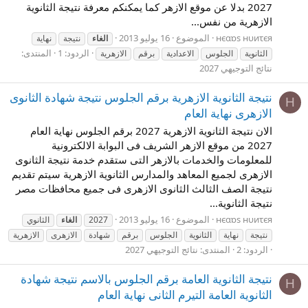
2027 بدلا عن موقع الازهر كما يمكنكم معرفة نتيجة الثانوية
الازهرية من نفس...
нєαɒs нυиτєя
الموضوع
16 يوليو 2013
الغاء
نتيجة
نهاية
الردود: 1
المنتدى:
الثانوية
الجلوس
الاعدادية
برقم
الازهرية
نتائج التوجيهي 2027
نتيجة الثانوية الازهرية برقم الجلوس نتيجة شهادة الثانوى
Н
الازهرى نهاية العام
الان نتيجة الثانوية الازهرية 2027 برقم الجلوس نهاية العام
2027 من موقع الازهر الشريف فى البوابة الالكترونية
للمعلومات والخدمات بالازهر التى ستقدم خدمة نتيجة الثانوى
الازهرى لجميع المعاهد والمدارس الثانوية الازهرية سيتم تقديم
نتيجة الصف الثالث الثانوى الازهرى فى جميع محافظات مصر
نتيجة الثانوية...
нєαɒs нυиτєя
الموضوع
16 يوليو 2013
2027
الغاء
الثانوي
نتيجة
نهاية
الثانوية
الجلوس
برقم
شهادة
الازهرى
الازهرية
الردود: 2
المنتدى:
نتائج التوجيهي 2027
نتيجة الثانوية العامة برقم الجلوس بالاسم نتيجة شهادة
Н
الثانوية العامة التيرم الثانى نهاية العام