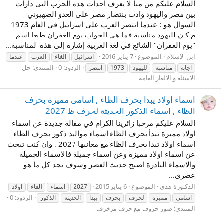
السلام عليكم من منا لا يعرف احدات هده الحرب التى دارات
بين مصر واليهود وادت بنتصار مصر على العدو الصهيوني
السؤال هو : عندما انتصر العرب على اسرائيل في العام 1973
م كان لليهود مناسبة فما هي الجواب يوم الغفران طبعا اسم
"يوم الغفران" الشائع في لغة العربية إشارة إلى هذه المناسبة...
ابن الاسلام
الموضوع
7 يناير 2016
اسرائيل
الغاء
العرب
عندما
الردود: 0
المنتدى:
حل
اجابة
مناسبة
لليهود
1973
انتصر
الاسئلة و الالغاز العامة
اسماء اولاد يبدا بحرف الظاء , اسامى مميزة بحرف
الظاء , اسماء الذكور الحديثة لحرف ظ 2027
السلام عليكم مرحبا زائرينا الكرام في مقالة جديدة عن اسماء
اولاد مميزة تبدأ بحرف الظاء اسماء مواليد ذكور بحرف الظاء
اسماء اولاد تبدا بحرف الظاء مع معانيها 2027 , وان كنت تبحث
عن اسماء اولاد مميزة وعن اسماء جميلة فالاسماء الجميلة
والاسماء النادرة اصبح حديث العصر وسوف تجد كل ما هو
عصرى...
الدكتورة هدى
الموضوع
6 يناير 2015
2027
اسماء
الغاء
اولاد
الردود: 0
اسامي
مميزة
لحرف
بحرف
يبدا
الحديثة
الذكور
المنتدى:
صور حروف مع حرف مزخرف