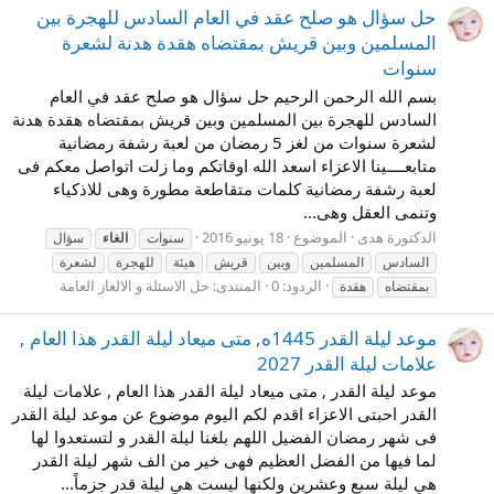
حل سؤال هو صلح عقد في العام السادس للهجرة بين
المسلمين وبين قريش بمقتضاه هقدة هدنة لشعرة
سنوات
بسم الله الرحمن الرحيم حل سؤال هو صلح عقد في العام
السادس للهجرة بين المسلمين وبين قريش بمقتضاه هقدة هدنة
لشعرة سنوات من لغز 5 رمضان من لعبة رشفة رمضانية
متابعــــينا الاعزاء اسعد الله اوقاتكم وما زلت اتواصل معكم فى
لعبة رشفة رمضانية كلمات متقاطعة مطورة وهى للاذكياء
وتنمى العقل وهى...
الدكتورة هدى
الموضوع
18 يونيو 2016
سنوات
الغاء
سؤال
السادس
المسلمين
وبين
قريش
هيئة
للهجرة
لشعرة
الردود: 0
المنتدى:
حل الاسئلة و الالغاز العامة
بمقتضاه
هقدة
موعد ليلة القدر 1445ه, متى ميعاد ليلة القدر هذا العام ,
علامات ليلة القدر 2027
موعد ليلة القدر , متى ميعاد ليلة القدر هذا العام , علامات ليلة
القدر احبتى الاعزاء اقدم لكم اليوم موضوع عن موعد ليلة القدر
فى شهر رمضان الفضيل اللهم بلغنا ليلة القدر و لتستعدوا لها
لما فيها من الفضل العظيم فهى خير من الف شهر ليلة القدر
هي ليلة سبع وعشرين ولكنها ليست هي ليلة قدر جزماً...