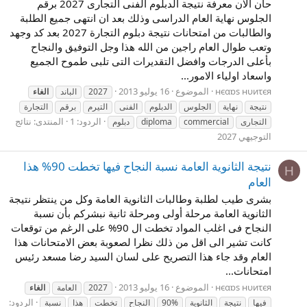
حان الان معرفة نتيجة الدبلوم الفنى التجارى 2027 برقم
الجلوس نهاية العام الدراسى وذلك بعد ان انتهى جميع الطلبة
والطالبات من امتحانات نتيجة دبلوم التجارة 2027 بعد كد وجهد
وتعب طوال العام راجين من الله هذا وجل التوفيق والنجاح
بأعلى الدرجات وافضل التقديرات التى تلبى طموح الجميع
واسعاد اولياء الامور...
нєαɒs нυиτєя
الموضوع
16 يوليو 2013
2027
الباند
الغاء
نتيجة
نهاية
الجلوس
الدبلوم
الفنى
التيرم
برقم
التجارة
الردود: 1
المنتدى:
نتائج
التجارى
commercial
diploma
دبلوم
التوجيهي 2027
نتيجة الثانوية العامة نسبة النجاح فيها تخطت 90% هذا
Н
العام
بشرى طيب لطلبة وطالبات الثانوية العامة وكل من ينتظر نتيجة
الثانوية العامة مرحلة أولى ومرحلة ثانية نبشركم بأن نسبة
النجاح فى اغلب المواد تخطت ال 90% على الرغم من توقعات
كانت تشير الى اقل من ذلك نظرا لصعوبة بعض الامتحانات هذا
العام وقد جاء هذا التصريح على لسان السيد رضا مسعد رئيس
امتحانات...
нєαɒs нυиτєя
الموضوع
16 يوليو 2013
2027
العامة
الغاء
الردود:
فيها
نتيجة
الثانوية
90%
النجاح
تخطت
هذا
نسبة