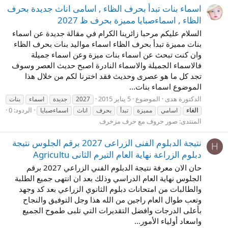
اسماء بنات تبدأ بحرف الظاء , اسامى اناث جديدة بحرف
الظاء , اسماءصبايا مميزة بحرف ظ 2027
السلام عليكم مرحبا زائرينا الكرام في مقالة جديدة عن اسماء
بنات مميزة تبدأ بحرف الظاء اسماء مواليد بنات بحرف الظاء
وان كنت تبحث عن اسماء بنات ميزة وعن اسماء جميلة
فالاسماء الجميلة والاسماء النادرة اصبح حديث العصر وسوف
تجد كل ما هو عصرى وحديث فقد اخترنا لكم من خلال هذا
الموضوع اسماء بنات...
الدكتورة هدى
الموضوع
5 يناير 2015
2027
جديدة
اسماء
بنات
الردود: 0
الغاء
اسامي
مميزة
تبدأ
بحرف
اناث
اسماءصبايا
المنتدى:
صور حروف مع حرف مزخرف
نتيجة الدبلوم الفنى الزراعى 2027 برقم الجلوس نتيجة
Н
دبلوم الزراعة نهاية العام التيرم الثانى Agricultu
حان الان معرفة نتيجة الدبلوم الفني الزراعي 2027 برقم
الجلوس نهاية العام الدراسي وذلك بعد ان انتهى جميع الطلبة
والطالبات من امتحانات دبلوم الثانوي الزراعي بعد كد وجهد
وتعب طوال العام راجين من الله هذا وجل التوفيق والنجاح
بأعلى الدرجات وافضل التقديرات التي تلبى طموح الجميع
واسعاد أولياء الأمور...