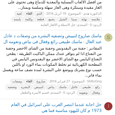
من افضل الالعاب المسلية والمغذية للدماغ وهى تحتوى على
الغاز مقيدة ومبتكرة وهى الغاز سهلة وسلسة ويمتاز...
الدكتورة هدى
الموضوع
19 أبريل 2016
الذي
الغاء
لعبة
ملابسه
نهاية
سينا
الشيل
يجمع
قطعة
وكلمة
يلبسه
الردود: 0
المنتدى:
حل الاسئلة و الالغاز العامة
ماسك صاروخ لتبييض وتصفيه البشره من وصفات د عادل
S
عبد العال - ماسك طبيعى رائع وفعال فى بياض ونعومه ال
المقادير : حفنة من البقدونس وحفنة من الشاى الاخضر وحفنة
من النعناع اذا لم يتوافر عندك ممكن الباكيت الطريقة : يطحن
النعناع اليابس مع الشاي الاخضر مع البقدونس اليابس في
المطحنة الكهربائية ثم تخلط المكونات بماء الورد او باللبن
حسب نوع بشرتك ويوضع علي البشرة لمدة نصف ساعة ويغسل
بماء فاتر...
ShRoOoq
الموضوع
27 فبراير 2016
صاروخ
الغاء
وصفات
رائع
طبيعى
عاجل
ماسك
بياض
لتبييض
البشره
وتصفيه
الردود: 0
المنتدى:
قسم الأسرة والطفل
وفعال
ونعومه
حل اجابة عندما انتصر العرب على اسرائيل في العام
ا
1973 م كان لليهود مناسبة فما هي