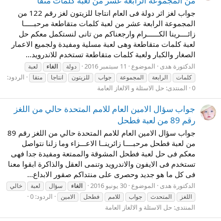
من المجموعة الرابعة عشر من لعبة كلمات متقا
جواب لغز اثر دولة فى العام انتاجا للزيتون لغز رقم 122 من
المجموعة الرابعة عشر من لعبة كلمات متقاطعة مرحبـــــا
زائــــرينا الكــــــرام وارجعناكم من تانى لنستكمل معكم حل
لعبة كلمات متقاطعة وهى لعبة مسلية ومفيدة ولجميع الاعمار
الصغار والكبار ولعبة كلمات متقاطعة تستخدم للاندرويد...
الدكتورة هدى
الموضوع
11 سبتمبر 2016
دولة
الغاء
لعبة
الردود:
كلمات
الرابعة
المجموعة
جواب
للزيتون
انتاجا
متقا
0
المنتدى:
حل الاسئلة و الالغاز العامة
جواب سؤال الامين العام للامم المتحدة حالي من اللغز
رقم 89 من لعبة فطحل
جواب سؤال الامين العام للامم المتحدة حالي من اللغز رقم 89
من لعبة فطحل مرحبــــا زائرينــا الاعـــزاء وما زلنا نتواصل
معكم فى حل لعبة فطحل المشوقة والممتعة ومفيدة جدا فهى
تستخدم فى الايفون والاندرويد وتنمى العقل والذاكرة ابقوا معنا
فى كل ما هو جديد وحصرى على منتداكم صقور الابداع...
الدكتورة هدى
الموضوع
30 يونيو 2016
الغاء
سؤال
لعبة
خالي
الردود: 0
اللغز
المتحدث
جواب
للامم
فطحل
الامين
المنتدى:
حل الاسئلة و الالغاز العامة