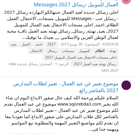
العمال للموبيل -رسائل 2027 Messages
احلى رسائل جديدة لعيد العمال جبنهالكو النهارده رسائل 2027
- رسايل حب - Messages للموبيل, مسجات, الاحتفال, العمل,
الظلام, احمد, احلى مسجات الاحتفال بعيد العمال للموبيل
2027, بعيد, تهنئه, رسائل, رسائل تهنئه بعيد العمل باقــة محبة
لعمال الوطن العربي والاسلامي ,,,, بعيدك ما توفيك...
KADOUR
الموضوع
30 يونيو 2013
2027
احمد
العمل
بعيد
تهنئه
الظلام
للموبيل
مسجات
رسائل
الاحتفال
احلى مسجات الاحتفال بعيد العمال للموبيل 2027
الردود: 1
المنتدى:
رسائل جديدة new
رسائل تهنئه بعيد العمل 2027
SMS 2027
موضوع تعبير عن عيد العمال - تعبير لطلاب المدارس
2027 بالعناصر رائع
السلام عليكم ورحمة الله كيف حال صقور الابداع اليوم ان شاء
الله بخير www.sqorebda3.com موضوع عن عيد العمال نقدم
لكم موضوع تعبير عن عيد العمال – تعبير لطلاب المدارس
بالعناصر لكل طلاب المدارس على صقور الابداع كما تعودنا معا
ان نقدم لكم مواضيع التعبير المهمة والمطلوبة تبع المواسم
ومهمه جدا فى...