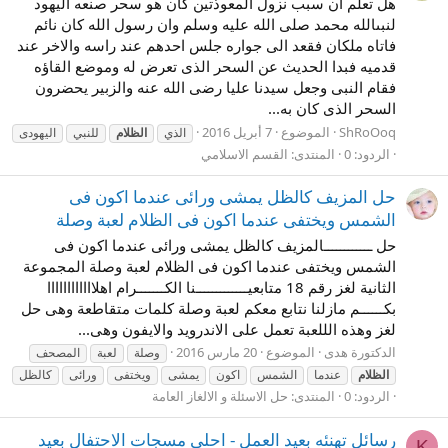
هل تعلم ان سبب نزول المعوذتين كان هو سحر صنعه اليهود
لنبىالله محمد صلى الله عليه وسلم وان رسول الله كان نائم
فاتاه ملكان فقعد الى جواره جلس احدهم عند راسه والاخر عند
قدميه فبدا الحديث عن السحر الذى تعرض له وموضع القاؤه
فقام النبى وجعل سيدنا عليا رضى الله عنه والزبير يحضرون
السحر الذى كان به...
ShRoOoq
الموضوع
7 أبريل 2016
الذي
الظلام
للنبي
اليهودى
الردود: 0
المنتدى:
القسم الاسلامي
حل المزيف كالظل يمشى ورائى عندما اكون فى
الشمس ويختفى عندما اكون فى الظلام لعبة وصلة
حل ــــــــــــالمزيف كالظل يمشى ورائى عندما اكون فى
الشمس ويختفى عندما اكون فى الظلام لعبة وصلة المجموعة
الثانية لغز رقم 18 متابعيـــــــــــــنا الكـــــــرام اهلاااااااااااا
بكــــــم مازلنا نتابع معكم لعبة وصلة كلمات متقاطعة وهى حل
لغز وهذه الللعبة تعمل على الاندرويد والايفون وهى...
الدكتورة هدى
الموضوع
20 مارس 2016
وصلة
لعبة
المصحف
الظلام
عندما
الشمس
اكون
يمشى
ويختفى
ورائى
كالظل
الردود: 0
المنتدى:
حل الاسئلة و الالغاز العامة
رسائل تهنئه بعيد العمل - احلى مسجات الاحتفال بعيد
K