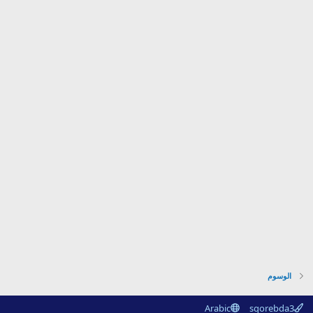
الوسوم
Arabic
sqorebda3