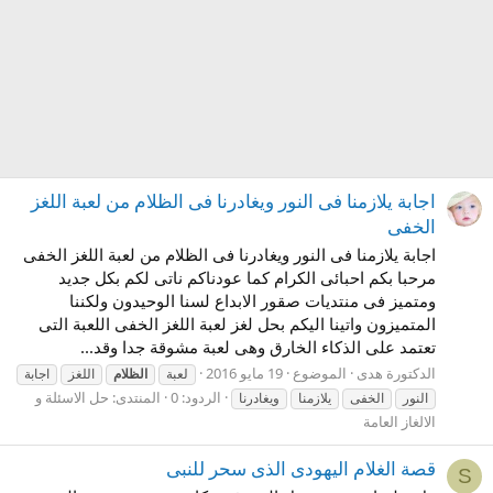
اجابة يلازمنا فى النور ويغادرنا فى الظلام من لعبة اللغز
الخفى
اجابة يلازمنا فى النور ويغادرنا فى الظلام من لعبة اللغز الخفى
مرحبا بكم احبائى الكرام كما عودناكم ناتى لكم بكل جديد
ومتميز فى منتديات صقور الابداع لسنا الوحيدون ولكننا
المتميزون واتينا اليكم بحل لغز لعبة اللغز الخفى اللعبة التى
تعتمد على الذكاء الخارق وهى لعبة مشوقة جدا وقد...
الدكتورة هدى
الموضوع
19 مايو 2016
لعبة
الظلام
اللغز
اجابة
الردود: 0
المنتدى:
حل الاسئلة و
النور
الخفى
يلازمنا
ويغادرنا
الالغاز العامة
قصة الغلام اليهودى الذى سحر للنبى
S