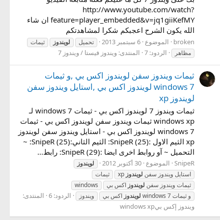
http://www.youtube.com/watch?
feature=player_embedded&v=jq1giiKefMY ان شاء
الله يكون الشرح اعجبكم شكرا لمشاهدتكم
broken
الموضوع
6 سبتمبر 2013
تحميل
لويندوز
ثيمات
الردود: 7
المنتدى:
ويندوز فيستا / ويندوز 7
مظاهر
ثيمات ويندوز سفن لويندوز اكس بي ,و ثيمات
windows 7 لويندوز اكس بي ,استايل ويندوز سفن
لويندوز xp
ثيمات ويندوز 7 لويندوز اكس بي - ثيمات windows 7 لـ
windows xp ثيمات ويندوز سفن لويندوز اكس بي - ثيمات
windows 7 لويندوز اكس بي - استايل ويندوز سفن لويندوز
xp الثيم الاول :SnipeR (25): الثيم الثاني:SnipeR (25): ~
التحميل ~ آو روابط اخرى ايضا :SnipeR (29): رابط...
SnipeR
الموضوع
30 أكتوبر 2012
لويندوز
استايل ويندوز سفن
لويندوز
xp
ثيمات
ثيمات ويندوز سفن
لويندوز
اكس بي
windows
الردود: 6
المنتدى:
و ثيمات windows 7
لويندوز
اكس بي
ويندوز
ويندوز إكس بيwindows xp