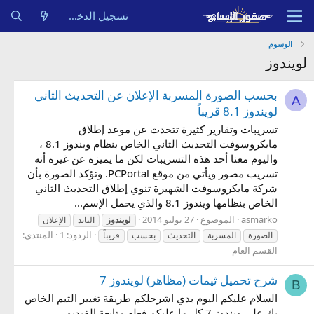
تسجيل الدخول
الوسوم
لويندوز
بحسب الصورة المسربة الإعلان عن التحديث الثاني
A
لويندوز 8.1 قريباً
تسريبات وتقارير كثيرة تتحدث عن موعد إطلاق
مايكروسوفت التحديث الثاني الخاص بنظام ويندوز 8.1 ،
واليوم معنا أحد هذه التسريبات لكن ما يميزه عن غيره أنه
تسريب مصور ويأتي من موقع PCPortal. وتؤكد الصورة بأن
شركة مايكروسوفت الشهيرة تنوي إطلاق التحديث الثاني
الخاص بنظامها ويندوز 8.1 والذي يحمل الإسم...
asmarko
الموضوع
27 يوليو 2014
لويندوز
الباند
الإعلان
الردود: 1
المنتدى:
الصورة
المسربة
التحديث
بحسب
قريباً
القسم العام
شرح تحميل ثيمات (مظاهر) لويندوز 7
B
السلام عليكم اليوم بدي اشرحلكم طريقة تغيير الثيم الخاص
بك على ويندوز 7 كل ما عليكم فعله متابعة الفيديو