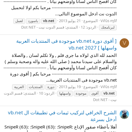
كان أفصح الناس لسانا وأوضحهم بياناً . -----------------------------
-------------------------------------------- مرحبا بكم اولا لتحميل
الدوت نت ادخل الموضوع التالى...
Viřŭs ɱŝf
الموضوع
21 يوليو 2013
vb.net
باسورد
لعمل
الردود: 12
المنتدى:
قسم الدوت نيت - Dot NET
لبرنامجك
[ أقوى دورة vb.net موجودة فى المنتديات العربية
V
واسهلها ] vb.net 2027
الحمد لله الذي لولاه ما جرى قلم , ولا تكلم لسان , والصلاة
والسلام على سيدنا محمد ( صلى الله عليه واله وصحبة وسلم )
كان أفصح الناس لسانا وأوضحهم بياناً . -----------------------------
-------------------------------------------- مرحبا بكم [ أقوى دورة
vb.net موجودة فى المنتديات العربية...
Viřŭs ɱŝf
الموضوع
19 يوليو 2013
دورة
المنتديات
العربية
الردود: 10
المنتدى:
قسم الدوت
vb.net
آقوى
موجودة
واسهلها
نيت - Dot NET
الشرح الخرافي لتركيب ثيمات في تطبيقات ال vb.net
أدخل بسرعة
أهلا بأعظاء صقور الإداع :SnipeR (63): :SnipeR (63): :SnipeR