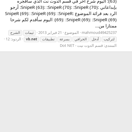
(63): اليوم شرح آخر في قسم الدوت نت الذي سأفجره
بإبداعاتي :SnipeR (63): :SnipeR (70): :SnipeR (70): أرجو
الرد بعد قرائة الموضوع :SnipeR (69): :SnipeR (69): :SnipeR
(69): :SnipeR (69): :SnipeR (69): اليوم سأقدم لكم شرحا
ممتازا من...
mahmoud49425237
الموضوع
21 فبراير 2013
ثيمات
الشرح
الردود: 12
لتركيب
أدخل
الخرافي
بسرعة
تطبيقات
vb.net
المنتدى:
قسم الدوت نيت - Dot NET