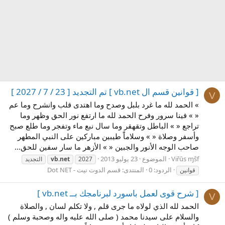
[ قوانين قسم ال vb.net ] تم التجديد [ 23 / 7 / 2027 ]
V
» الحمد لله ما غرد بلبل وصدح وما اهتدى قلب وانشرح وما عم
« » فينا سرور وفرح الحمد لله ما ارتفع نور الحق وظهر وما
تراجع « » الباطل وتقهقر وما سال نبع ماء وتفجر وما طلع صبح
وأسفر وصلاة « » وسلاماًَ طيبين مباركين على النبي المطهر
صاحب الوجه الأنور والجبين « » الأزهر ما سار سفين للحق...
Viřŭs ɱŝf
الموضوع
23 يوليو 2013
2027
vb.net
التجديد
الردود: 0
المنتدى:
قسم الدوت نيت - Dot NET
قوانين
[ شرح قوى لعمل باسورد لبرنامجك بــ vb.net ]
V
الحمد لله الذي لولاه ما جرى قلم , ولا تكلم لسان , والصلاة
والسلام على سيدنا محمد ( صلى الله عليه واله وصحبة وسلم )