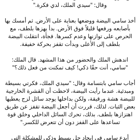
وقال: "سيدي الملك، لدي فكرة."
أخذ سامي البيضة ووضعها بعناية على الأرض. ثم أمسك بها
بأصابعه ورفعها قليلاً فوق الأرض. بدأ يهزها بلطف، مع
الحرص على توازنها وعدم كسرها. فجأة، انتقلت البيضة
بلطف إلى الأعلى وبدأت تقفز بحركة خفيفة.
اندهش الملك والحضور من هذا المشهد. قال الملك:
"سامي، أنت حقًا ذكي! كيف تمكنت من فعل ذلك؟"
أجاب سامي بابتسامة وقال: "سيدي الملك، فكرتي بسيطة
ومبدئية. عندما رأيت البيضة، لاحظت أن القشرة الخارجية
للبيضة هشة ورقيقة، ولكن بداخلها يوجد سائل لزج يعطيها
بعض الثبات. لذلك، قررت أن أجعل البيضة تقفز عن طريق
اهتزازها بلطف. بذلك، تحرك السائل الداخلي وخلق قوة
تساعدها على القفز دون أن تتعرض للكسر."
أبدع سامي في إيجاد حل بسيط وذكي للمشكلة التي