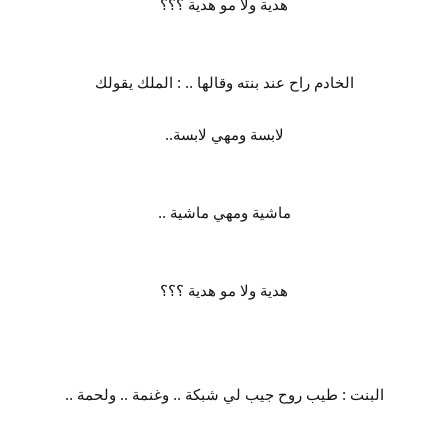
هدية ولا مو هدية ؟؟؟
الخادم راح عند بنته وقالها .. : الملك يقولك
لابسة ومهي لابسة..
ماشية ومهي ماشية ..
هدية ولا مو هدية ؟؟؟
البنت : طيب روح جيب لي شبكة .. وغنمة .. ولحمة ..