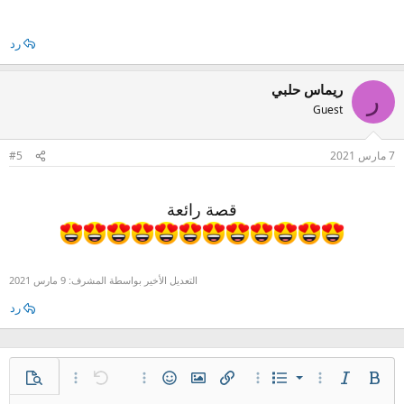
رد
ريماس حلبي
ر
Guest
7 مارس 2021
#5
قصة رائعة
التعديل الأخير بواسطة المشرف:
9 مارس 2021
رد
قائمة مرتبة
غامق
مائل
قائمة
خيارات إضافية…
خيارات إضافية…
إدراج رابط
إدراج صورة
الإبتسامات
تراجع
خيارات إضافية…
معاينة
خيارات إضافية…