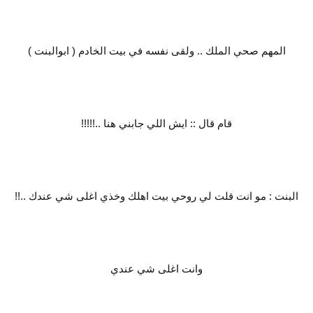
المهم صحي الملك .. ولقى نفسه في بيت الخادم ( ابوالبنت )
قام قال :: ايش اللي جابني هنا ..!!!!!
البنت : مو انت قلت لي روحي بيت اهلك وخذي اغلى شي عندك ..!!
وانت اغلى شي عندي