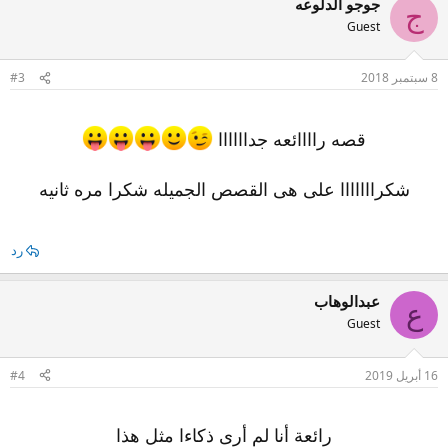
جوجو الدلوعه
ج
Guest
8 سبتمبر 2018
#3
قصه راااائعه جداااااا
شکرااااااا علی هی القصص الجمیله شکرا مره ثانیه
رد
عبدالوهاب
ع
Guest
16 أبريل 2019
#4
رائعة أنا لم أرى ذكاءا مثل هذا