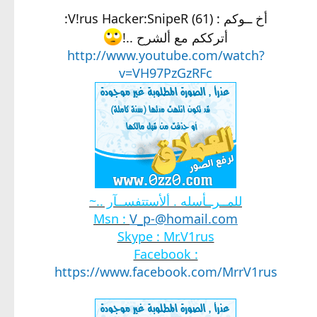
أخ ــوكم : V!rus Hacker:SnipeR (61):
أترككم مع ألشرح ..!
http://www.youtube.com/watch?
v=VH97PzGzRFc
للمــرــأسله . ألأستتفســآر ..~
Msn :
V_p-@homail.com
Skype : Mr.V1rus
Facebook :
https://www.facebook.com/MrrV1rus