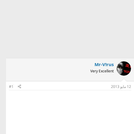
Mr-V!rus
Very Excellent
12 مايو 2013
#1