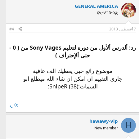
GENERAL AMERICA
Ҳ̸ҳ~V.I.B~Ҳ̸ҳ
7 أغسطس 2013
#4
رد: ألدرس ألأول من دوره لتعليم Sony Vages من ( 0 -
حتى ألإحترأف )
موضوع رائع حبي يعطيك الف عافية
جاري التقييم ان امكن ان شاء الله ميطلع ابو
السمات:SnipeR (38):
رد
hawawy-vip
H
New member