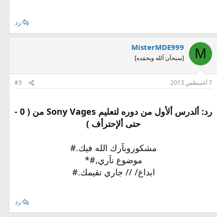
رد
MisterMDE999
M
[سبحآن آلله وبحمَده]
7 أغسطس 2013
#3
رد: ألدرس ألأول من دوره لتعليم Sony Vages من ( 0 -
حتى ألإحترأف )
مشكوروبآرك الله فيك.#
موضوع نآري,#*
ابداع/ // جاري تقيمك.#
رد