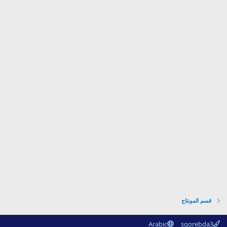
قسم المونتاج
Arabic
sqorebda3