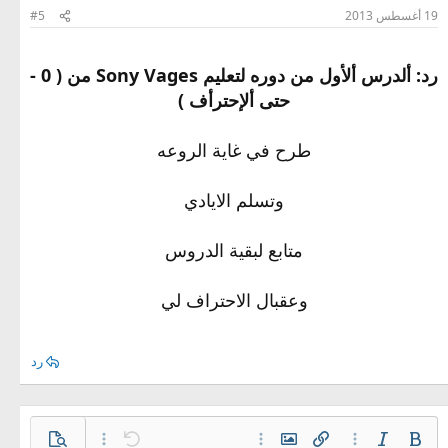
19 أغسطس 2013
#5
رد: ألدرس ألأول من دوره لتعليم Sony Vages من ( 0 -
حتى ألإحترأف )
طرح في غاية الروعه
وتسلم الايادي
متابع لبقية الدروس
وعقبال الاحتراف لي
رد
غامق
مائل
خيارات إضافية…
إدراج رابط
إدراج صورة
خيارات إضافية…
تراجع
معاينة
خيارات إضافية…