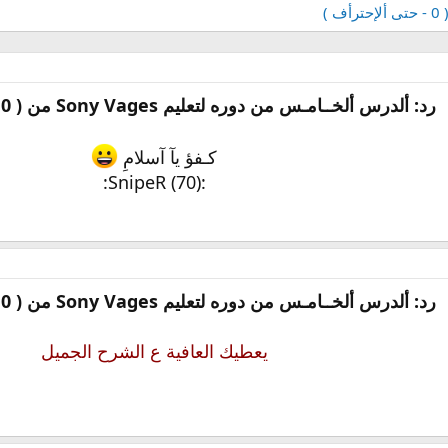
رد: ألدرس ألخــامـس من دوره لتعليم Sony Vages من ( 0 - حتى ألإحترأف )
كـفؤ يآ آسلامِ
:SnipeR (70):
رد: ألدرس ألخــامـس من دوره لتعليم Sony Vages من ( 0 - حتى ألإحترأف )
يعطيك العافية ع الشرح الجميل