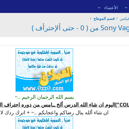
الأعضاء
افيكس
قسم المونتاج
بسم الله الرحمان الرحيم ..~
ره احتراف السوني فيقس
ان شاء ألله ينال رضاكم واعجابكم ..~ + اترك ردك لا 