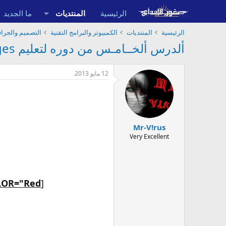
الرئيسية
المنتديات
ما الجديد
الرئيسية
المنتديات
الكمبيوتر والبرامج التقنية
التصميم والجر
ألدرس ألخــامـس من دوره لتعليم Sony Vages من ( 0 - حتى ألإحترأف )
12 مايو 2013
Mr-V!rus
Very Excellent
[
COLOR="Red"]اليوم ان شاء الله الدرس ألخ ــامس من دو