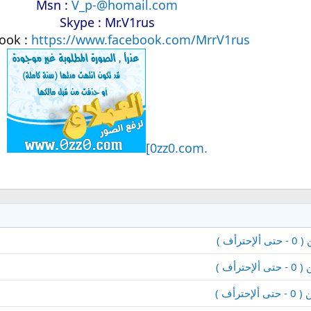
Msn :
V_p-@homail.com
Skype : Mr.V1rus
ook :
https://www.facebook.com/MrrV1rus
.0zz0.com]