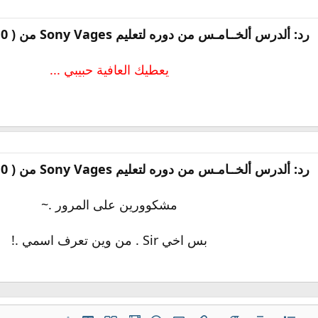
رد: ألدرس ألخــامـس من دوره لتعليم Sony Vages من ( 0 - حتى ألإحترأف )
يعطيك العافية حبيبي ...
رد: ألدرس ألخــامـس من دوره لتعليم Sony Vages من ( 0 - حتى ألإحترأف )
مشكوورين على المرور .~
بس اخي Sir . من وين تعرف اسمي .!