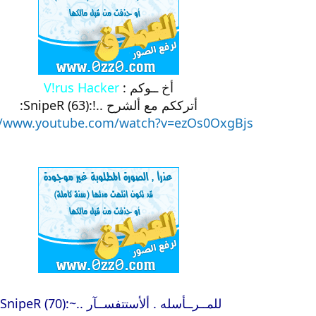
أخ ــوكم :
V!rus Hacker
أترككم مع ألشرح ..!:SnipeR (63):
//www.youtube.com/watch?v=ezOs0OxgBjs
للمــرــأسله . ألأستتفســآر ..~:SnipeR (70):