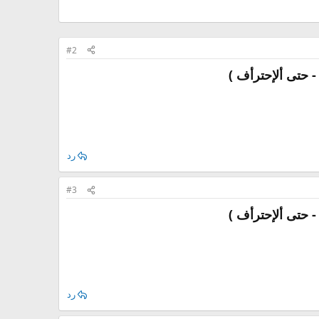
#2
رد
#3
رد