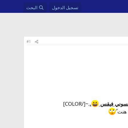
تسجيل الدخول
البحث
#1
.~[/COLOR]
.
هنت ُ