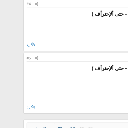
#4
رد
#5
رد