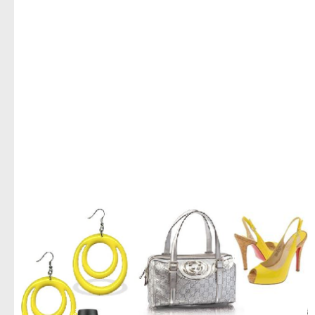
, اروع صور ملابس حريمى, استيلات حريمى متنوعه, direct download images of clothing trousers,
download photos clothes for women, تحميل مباشر لصور الملابس الحريمى, تحميل صور ملابس للنساء, go
in quickly photos women, جديد الديزاين, new الديزاين, صور ملابس نسائى, صور للنساء فقط, صور ازياء
2027 - تحميل صور ازياء - تنزيل صورازياء اجمل صور ازياء, صور ازياء للعام الجديد, pictures costumes for
the new year, pictures of women only, pictures womans apparel, the finest pictures women's wear,
women استيلات nes
اجمل صور ازياء,صور ازياء للعام الجديد,اروع صور ملابس حريمى,استيلات حريمى متنوعه,جديد الديزاين,صور
ملابس نسائى,تحميل صور ملابس للنساء,صور للنساء فقط,ادخلى بسرعه صور حريمى,تحميل مباشر لصور
الملابس الحريمى