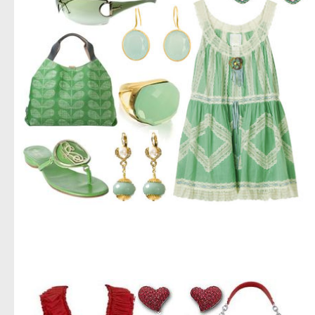
اجمل صور ازياء,صور ازياء للعام الجديد,اروع صور ملابس حريمى,استيلات حريمى متنوعه,جديد الديزاين,صور
ملابس نسائى,تحميل صور ملابس للنساء,صور للنساء فقط,ادخلى بسرعه صور حريمى,تحميل مباشر لصور
الملابس الحريمى