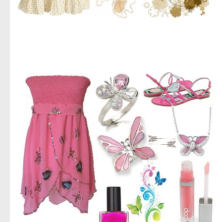
اجمل صور ازياء,صور ازياء للعام الجديد,اروع صور ملابس حريمى,استيلات حريمى متنوعه,جديد الديزاين,صور
ملابس نسائى,تحميل صور ملابس للنساء,صور للنساء فقط,ادخلى بسرعه صور حريمى,تحميل مباشر لصور
الملابس الحريمى