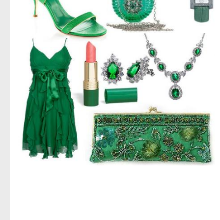
اجمل صور ازياء,صور ازياء للعام الجديد,اروع صور ملابس حريمى,استيلات حريمى متنوعه,جديد الديزاين,صور
ملابس نسائى,تحميل صور ملابس للنساء,صور للنساء فقط,ادخلى بسرعه صور حريمى,تحميل مباشر لصور
الملابس الحريمى