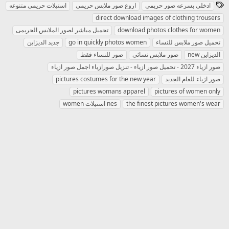
ا
ادخلى بسرعه صور حريمى
اروع صور ملابس حريمى
استيلات حريمى متنوعه
ل
direct download images of clothing trousers
و
download photos clothes for women
تحميل مباشر لصور الملابس الحريمى
س
تحميل صور ملابس للنساء
go in quickly photos women
جديد الديزاين
و
new الديزاين
صور ملابس نسائى
صور للنساء فقط
م
صور ازياء 2027 - تحميل صور ازياء - تنزيل صورازياء اجمل صور ازياء
صور ازياء للعام الجديد
pictures costumes for the new year
pictures womans apparel
pictures of women only
the finest pictures women's wear
women استيلات nes