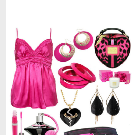
اجمل صور ازياء,صور ازياء للعام الجديد,اروع صور ملابس حريمى,استيلات حريمى متنوعه,جديد الديزاين,صور
ملابس نسائى,تحميل صور ملابس للنساء,صور للنساء فقط,ادخلى بسرعه صور حريمى,تحميل مباشر لصور
الملابس الحريمى