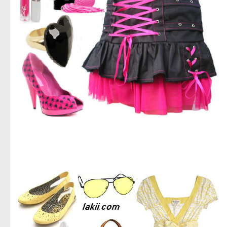
اجمل صور ازياء,صور ازياء للعام الجديد,اروع صور ملابس حريمى,استيلات حريمى متنوعه,جديد الديزاين,صور
ملابس نسائى,تحميل صور ملابس للنساء,صور للنساء فقط,ادخلى بسرعه صور حريمى,تحميل مباشر لصور
الملابس الحريمى