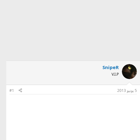
SnipeR
V.I.P
5 يونيو 2013
#1