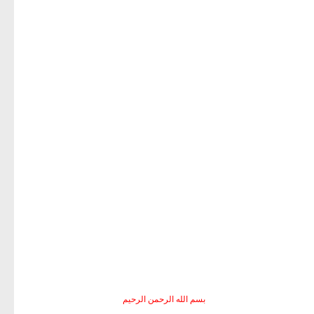
صور ازياء 2027 - تحميل صور ازياء - تنزيل صورازياء
بسم الله الرحمن الرحيم