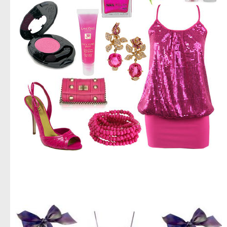
اجمل صور ازياء,صور ازياء للعام الجديد,اروع صور ملابس حريمى,استيلات حريمى متنوعه,جديد الديزاين,صور
ملابس نسائى,تحميل صور ملابس للنساء,صور للنساء فقط,ادخلى بسرعه صور حريمى,تحميل مباشر لصور
الملابس الحريمى