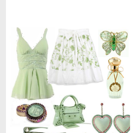
اجمل صور ازياء,صور ازياء للعام الجديد,اروع صور ملابس حريمى,استيلات حريمى متنوعه,جديد الديزاين,صور
ملابس نسائى,تحميل صور ملابس للنساء,صور للنساء فقط,ادخلى بسرعه صور حريمى,تحميل مباشر لصور
الملابس الحريمى