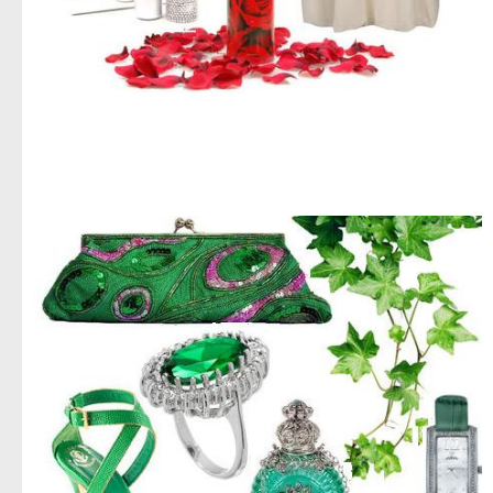
اجمل صور ازياء,صور ازياء للعام الجديد,اروع صور ملابس حريمى,استيلات حريمى متنوعه,جديد الديزاين,صور
ملابس نسائى,تحميل صور ملابس للنساء,صور للنساء فقط,ادخلى بسرعه صور حريمى,تحميل مباشر لصور
الملابس الحريمى